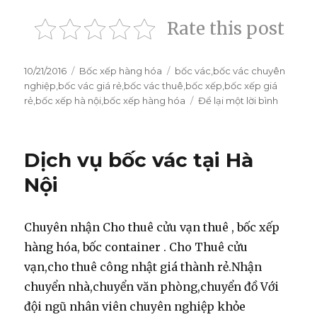
Rate this post
Đăng
10/21/2016
Danh
Bốc xếp hàng hóa
Thẻ
bốc vác
,
bốc vác chuyên
vào
nghiệp
,
bốc vác giá rẻ
mục
,
bốc vác thuê
,
bốc xếp
,
bốc xếp giá
ngày
rẻ
,
bốc xếp hà nội
,
bốc xếp hàng hóa
Để lại một lời bình
ở
Bốc
vác
cửu
Dịch vụ bốc vác tại Hà
vạn
chuyên
Nội
nhận
bốc
xếp
Chuyên nhận Cho thuê cửu vạn thuê , bốc xếp
hàng
hàng hóa, bốc container . Cho Thuê cửu
hóa
vạn,cho thuê công nhật giá thành rẻ.Nhận
chuyển nhà,chuyển văn phòng,chuyển đồ Với
đội ngũ nhân viên chuyên nghiệp khỏe