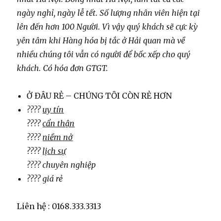
ngày nghỉ, ngày lễ tết. Số lượng nhân viên hiện tại
lên đến hơn 100 Người. Vì vậy quý khách sẽ cực kỳ
yên tâm khi Hàng hóa bị tắc ở Hải quan mà về
nhiều chúng tôi vẫn có người để bốc xếp cho quý
khách. Có hóa đơn GTGT.
Ở ĐÂU RẺ – CHÚNG TÔI CÒN RẺ HƠN
????
uy tín
????
cẩn thận
????
niềm nở
????
lịch sự
???? chuyên nghiệp
???? giá rẻ
Liên hệ : 0168.333.3313