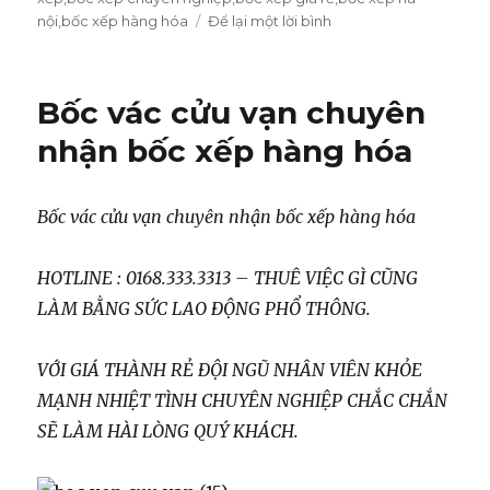
ngày
nội
,
bốc xếp hàng hóa
Để lại một lời bình
ở
Nhận
bốc
xếp
Bốc vác cửu vạn chuyên
hàng
hóa
nhận bốc xếp hàng hóa
uy
tín
an
Bốc vác cửu vạn chuyên nhận bốc xếp hàng hóa
toàn
giá
rẻ
HOTLINE : 0168.333.3313 – THUÊ VIỆC GÌ CŨNG
LÀM BẰNG SỨC LAO ĐỘNG PHỔ THÔNG.
VỚI GIÁ THÀNH RẺ ĐỘI NGŨ NHÂN VIÊN KHỎE
MẠNH NHIỆT TÌNH CHUYÊN NGHIỆP CHẮC CHẮN
SẼ LÀM HÀI LÒNG QUÝ KHÁCH.