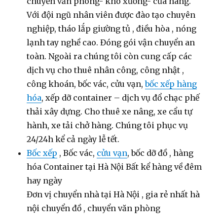
chuyển văn phòng- kho xưởng- cửa hàng.
Với đội ngũ nhân viên được đào tạo chuyên
nghiệp, tháo lắp giường tủ , điều hòa , nóng
lạnh tay nghề cao. Đóng gói vận chuyển an
toàn. Ngoài ra chúng tôi còn cung cấp các
dịch vụ cho thuê nhân công, công nhật ,
công khoán, bốc vác, cửu vạn,
bốc xếp hàng
hóa
, xếp dỡ container – dịch vụ đổ chạc phế
thải xây dựng. Cho thuê xe nâng, xe cẩu tự
hành, xe tải chở hàng. Chúng tôi phục vụ
24/24h kể cả ngày lễ tết.
Bốc xếp
, Bốc vác,
cửu vạn
, bốc dỡ đồ , hàng
hóa Container tại Hà Nội Bất kể hàng về đêm
hay ngày
Đơn vị chuyển nhà tại Hà Nội , gia rẻ nhất hà
nội chuyển đồ , chuyển văn phòng