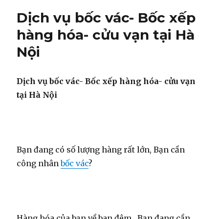
xếp
Dịch vụ bốc vác- Bốc xếp
dỡ
hàng
hàng hóa- cửu vạn tại Hà
hóa
Nội
tại
Hai
Bà
Trưng-
Dịch vụ bốc vác- Bốc xếp hàng hóa- cửu vạn
Hà
tại Hà Nội
Nội
Bạn đang có số lượng hàng rất lớn, Bạn cần
công nhân
bốc vác
?
Hàng hóa của bạn về ban đêm , Bạn đang cần