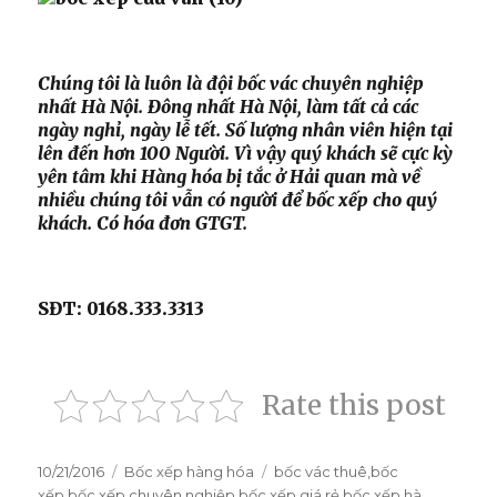
Chúng tôi là luôn là đội bốc vác chuyên nghiệp
nhất Hà Nội. Đông nhất Hà Nội, làm tất cả các
ngày nghỉ, ngày lễ tết. Số lượng nhân viên hiện tại
lên đến hơn 100 Người. Vì vậy quý khách sẽ cực kỳ
yên tâm khi Hàng hóa bị tắc ở Hải quan mà về
nhiều chúng tôi vẫn có người để bốc xếp cho quý
khách. Có hóa đơn GTGT.
SĐT: 0168.333.3313
Rate this post
Đăng
10/21/2016
Danh
Bốc xếp hàng hóa
Thẻ
bốc vác thuê
,
bốc
vào
xếp
,
bốc xếp chuyên nghiệp
mục
,
bốc xếp giá rẻ
,
bốc xếp hà