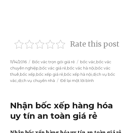
Rate this post
Đăng
11/14/2016
Danh
Bốc vác trọn gói giá rẻ
Thẻ
bốc vác
,
bốc vác
vào
chuyên nghiệp
mục
,
bốc vác giá rẻ
,
bốc vác hà nội
,
bốc vác
ngày
thuê
,
bốc xếp
,
bốc xếp giá rẻ
,
bốc xếp hà nội
,
dịch vụ bốc
vác
,
dịch vụ chuyển nhà
Để lại một lời bình
ở
Dịch
vụ
bốc
Nhận bốc xếp hàng hóa
vác-
Bốc
uy tín an toàn giá rẻ
xếp
hàng
hóa-
Nhận bốc xếp hàng hóa uy tín an toàn giá rẻ