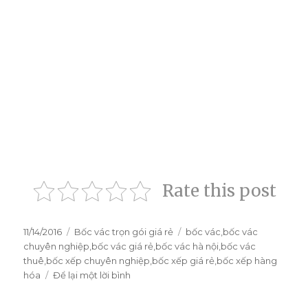
Rate this post
Đăng
11/14/2016
Danh
Bốc vác trọn gói giá rẻ
Thẻ
bốc vác
,
bốc vác
vào
chuyên nghiệp
mục
,
bốc vác giá rẻ
,
bốc vác hà nội
,
bốc vác
ngày
thuê
,
bốc xếp chuyên nghiệp
,
bốc xếp giá rẻ
,
bốc xếp hàng
hóa
Để lại một lời bình
ở
Dịch
vụ