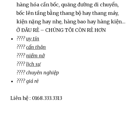
hàng hóa cần bốc, quãng đường di chuyển,
bốc lên tầng bằng thang bộ hay thang máy,
kiện nặng hay nhẹ, hàng bao hay hàng kiện…
Ở ĐÂU RẺ – CHÚNG TÔI CÒN RẺ HƠN
????
uy tín
????
cẩn thận
????
niềm nở
????
lịch sự
???? chuyên nghiệp
???? giá rẻ
Liên hệ : 0168.333.3313