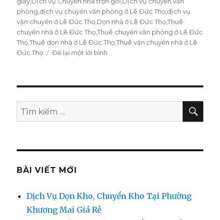
giấy
,
Dịch vụ Chuyển nhà trọn gói
,
Dịch vụ chuyển văn
phòng
,
dịch vụ chuyển văn phòng ở Lê Đức Thọ
,
dịch vụ
vận chuyển ở Lê Đức Thọ
,
Dọn nhà ở Lê Đức Thọ
,
Thuê
chuyển nhà ở Lê Đức Thọ
,
Thuê chuyển văn phòng ở Lê Đức
Thọ
,
Thuê dọn nhà ở Lê Đức Thọ
,
Thuê vận chuyển nhà ở Lê
Đức Thọ
Để lại một lời bình
ở
Dịch
vụ
chuyển
nhà
giá
TÌM
Tìm
KIẾ
rẻ
kiếm:
Lê
Đức
Thọ
0974.599.988
BÀI VIẾT MỚI
Dịch Vụ Dọn Kho, Chuyển Kho Tại Phường
Khương Mai Giá Rẻ