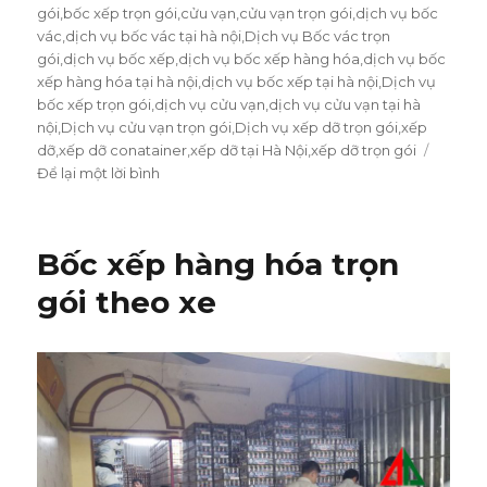
ngày
gói
,
bốc xếp trọn gói
,
cửu vạn
,
cửu vạn trọn gói
,
dịch vụ bốc
vác
,
dịch vụ bốc vác tại hà nội
,
Dịch vụ Bốc vác trọn
gói
,
dịch vụ bốc xếp
,
dịch vụ bốc xếp hàng hóa
,
dịch vụ bốc
xếp hàng hóa tại hà nội
,
dịch vụ bốc xếp tại hà nội
,
Dịch vụ
bốc xếp trọn gói
,
dịch vụ cửu vạn
,
dịch vụ cửu vạn tại hà
nội
,
Dịch vụ cửu vạn trọn gói
,
Dịch vụ xếp dỡ trọn gói
,
xếp
dỡ
,
xếp dỡ conatainer
,
xếp dỡ tại Hà Nội
,
xếp dỡ trọn gói
Để lại một lời bình
ở
Dịch
vụ
bốc
Bốc xếp hàng hóa trọn
xếp
hàng
gói theo xe
hóa
tại
Hà
Nội
–
0974.599.988