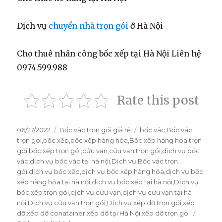
Dịch vụ
chuyển nhà trọn gói
ở Hà Nội
Cho thuê nhân công bốc xếp tại Hà Nội Liên hệ
0974.599.988
Rate this post
Đăng
06/27/2022
Danh
Bốc vác trọn gói giá rẻ
Thẻ
bốc vác
,
Bốc vác
vào
trọn gói
,
bốc xếp
mục
,
bốc xếp hàng hóa
,
Bốc xếp hàng hóa trọn
ngày
gói
,
bốc xếp trọn gói
,
cửu vạn
,
cửu vạn trọn gói
,
dịch vụ bốc
vác
,
dịch vụ bốc vác tại hà nội
,
Dịch vụ Bốc vác trọn
gói
,
dịch vụ bốc xếp
,
dịch vụ bốc xếp hàng hóa
,
dịch vụ bốc
xếp hàng hóa tại hà nội
,
dịch vụ bốc xếp tại hà nội
,
Dịch vụ
bốc xếp trọn gói
,
dịch vụ cửu vạn
,
dịch vụ cửu vạn tại hà
nội
,
Dịch vụ cửu vạn trọn gói
,
Dịch vụ xếp dỡ trọn gói
,
xếp
dỡ
,
xếp dỡ conatainer
,
xếp dỡ tại Hà Nội
,
xếp dỡ trọn gói