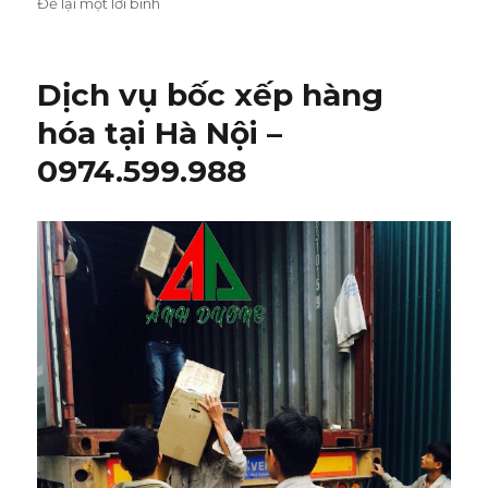
Để lại một lời bình
ở
Dịch
vụ
bốc
Dịch vụ bốc xếp hàng
xếp
hàng
hóa tại Hà Nội –
hóa
0974.599.988
theo
xe
tải
0974.599.988