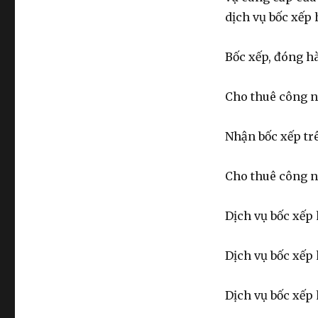
xếp,
hạ
dịch vụ bốc xếp
hàng
container
Bốc xếp, đóng hà
giá
rẻ
tại
Cho thuê công 
Tố
Hữu
Nhận bốc xếp tr
Cho thuê công nh
Dịch vụ bốc xếp
Dịch vụ bốc xếp
Dịch vụ bốc xếp 