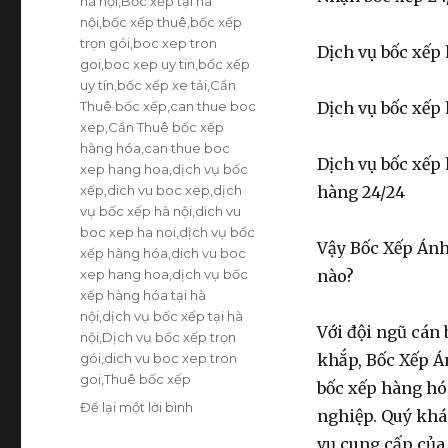
hà nội
,
Bốc xếp tại hà
nội
,
bốc xếp thuê
,
bốc xếp
trọn gói
,
boc xep tron
Dịch vụ bốc xếp
goi
,
boc xep uy tin
,
bốc xếp
uy tín
,
bốc xếp xe tải
,
Cần
Thuê bốc xếp
,
can thue boc
Dịch vụ bốc xếp
xep
,
Cần Thuê bốc xếp
hàng hóa
,
can thue boc
Dịch vụ bốc xếp
xep hang hoa
,
dịch vụ bốc
xếp
,
dich vu boc xep
,
dịch
hàng 24/24
vụ bốc xếp hà nội
,
dich vu
boc xep ha noi
,
dịch vụ bốc
Vậy Bốc Xếp Ánh
xếp hàng hóa
,
dich vu boc
xep hang hoa
,
dịch vụ bốc
nào?
xếp hàng hóa tại hà
nội
,
dịch vụ bốc xếp tại hà
Với đội ngũ cán 
nội
,
Dịch vụ bốc xếp trọn
gói
,
dich vu boc xep tron
khắp, Bốc Xếp Án
goi
,
Thuê bốc xếp
bốc xếp hàng hó
Để lại một lời bình
ở
nghiệp. Quý khá
Bốc
vụ cung cấp của