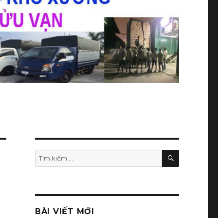
TÌM
Tìm
KIẾM
kiếm:
BÀI VIẾT MỚI