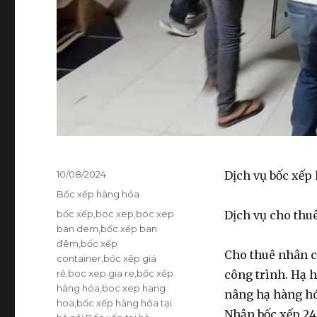
Đăng
10/08/2024
Dịch vụ bốc xếp
vào
Danh
Bốc xếp hàng hóa
ngày
mục
Thẻ
bốc xếp
,
boc xep
,
boc xep
Dịch vụ cho thuê
ban dem
,
bốc xếp ban
đêm
,
bốc xếp
Cho thuê nhân c
container
,
bốc xếp giá
rẻ
,
boc xep gia re
,
bốc xếp
công trình. Hạ h
hàng hóa
,
boc xep hang
nâng hạ hàng hóa
hoa
,
bốc xếp hàng hóa tại
Nhận bốc xếp 24