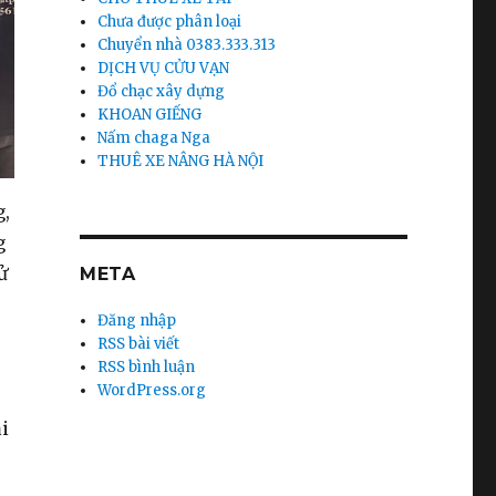
Chưa được phân loại
Chuyển nhà 0383.333.313
DỊCH VỤ CỬU VẠN
Đổ chạc xây dựng
KHOAN GIẾNG
Nấm chaga Nga
THUÊ XE NÂNG HÀ NỘI
g,
g
ử
META
Đăng nhập
RSS bài viết
RSS bình luận
WordPress.org
i