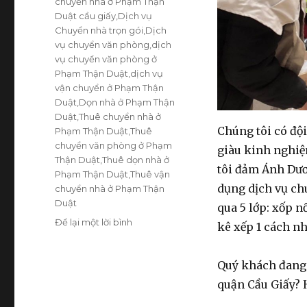
chuyển nhà ở Phạm Thận
Duật cầu giấy
,
Dịch vụ
Chuyển nhà trọn gói
,
Dịch
vụ chuyển văn phòng
,
dịch
vụ chuyển văn phòng ở
Phạm Thận Duật
,
dịch vụ
vận chuyển ở Phạm Thận
Duật
,
Dọn nhà ở Phạm Thận
Duật
,
Thuê chuyển nhà ở
Chúng tôi có đội
Phạm Thận Duật
,
Thuê
chuyển văn phòng ở Phạm
giàu kinh nghiệ
Thận Duật
,
Thuê dọn nhà ở
tôi đảm Ánh Dươn
Phạm Thận Duật
,
Thuê vận
dụng dịch vụ chu
chuyển nhà ở Phạm Thận
Duật
qua 5 lớp: xốp n
Để lại một lời bình
ở
kê xếp 1 cách n
Chuyển
nhà
Quý khách đang 
trọn
gói
quận Cầu Giấy? 
tại