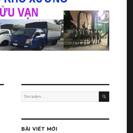
TÌM
Tìm
KIẾM
kiếm:
BÀI VIẾT MỚI