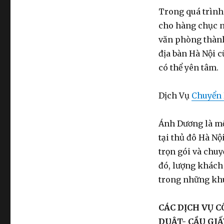
Phạm
Trong quá trình
Thận
Duật
cho hàng chục n
0974.599.988
văn phòng thành
địa bàn Hà Nội 
có thể yên tâm.
Dịch Vụ
Chuyển 
Ánh Dương là mộ
tại thủ đô Hà Nộ
trọn gói và chu
đó, lượng khách
trong những khu 
CÁC DỊCH VỤ 
DUẬT- CẦU GIẤ