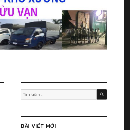
TÌM
Tìm
KIẾM
kiếm:
BÀI VIẾT MỚI