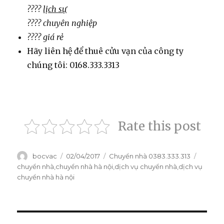
????
lịch sự
???? chuyên nghiệp
???? giá rẻ
Hãy liên hệ để thuê cửu vạn của công ty
chúng tôi: 0168.333.3313
Rate this post
Tác
bocvac
Đăng
02/04/2017
Danh
Chuyển nhà 0383.333.313
Thẻ
giả
vào
mục
chuyển nhà
,
chuyển nhà hà nội
,
dịch vụ chuyển nhà
,
dịch vụ
ngày
chuyển nhà hà nội