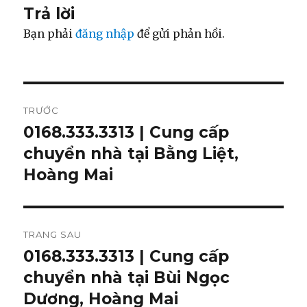
Trả lời
Bạn phải
đăng nhập
để gửi phản hồi.
Điều
TRƯỚC
hướng
0168.333.3313 | Cung cấp
Bài
chuyển nhà tại Bằng Liệt,
viết
bài
trước:
Hoàng Mai
viết
TRANG SAU
0168.333.3313 | Cung cấp
Bài
chuyển nhà tại Bùi Ngọc
tiếp
theo:
Dương, Hoàng Mai