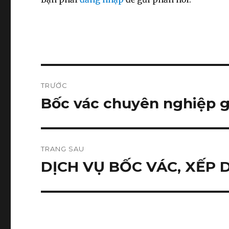
Điều
TRƯỚC
hướng
Bốc vác chuyên nghiệp gi
Bài
viết
bài
trước:
viết
TRANG SAU
DỊCH VỤ BỐC VÁC, XẾP 
Bài
tiếp
theo: