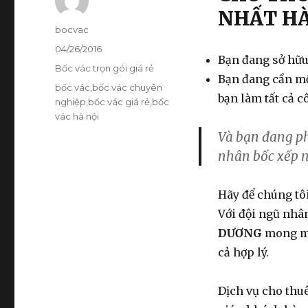
NHẤT HÀ
Tác
bocvac
giả
Đăng
04/26/2016
Bạn đang sở hữu
vào
Danh
Bốc vác trọn gói giá rẻ
ngày
Bạn đang cần m
mục
Thẻ
bốc vác
,
bốc vác chuyên
bạn làm tất cả 
nghiệp
,
bốc vác giá rẻ
,
bốc
vác hà nội
Và bạn đang ph
nhân bốc xếp n
Hãy để chúng tô
Với đội ngũ nh
DƯƠNG
mong mu
cả hợp lý.
Dịch vụ cho thu