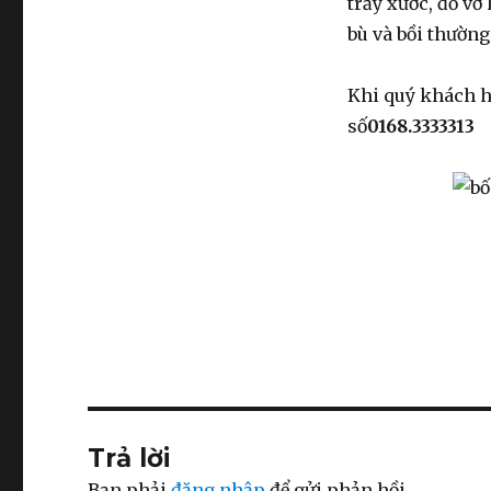
trầy xước, đỗ vỡ
bù và bồi thường 
Khi quý khách 
số
0168.3333313
Trả lời
Bạn phải
đăng nhập
để gửi phản hồi.