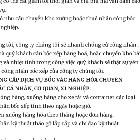
có thể cắt giảm tối thời gian và chi phí mà vẫn đảm bả
vụ.
ó nhu cầu chuyển kho xưởng hoặc thuê nhân công bốc
nghiệp.
ng tôi, công ty chúng tôi sẽ nhanh chóng cử công nhân ,
 mà quý khách cần bốc xếp hàng hoá, hoặc chuyển kho bãi
 và nhiệt tình trong công việc quý khách sẽ thật sự yên
 công nhân bốc xếp của công ty chúng tôi.
NG CẤP DỊCH VỤ BỐC VÁC HÀNG HÓA CHUYÊN
C CÁ NHÂN, CƠ QUAN, XÍ NGHIỆP:
đóng hàng, xuống hàng cho xe tải và container các loại.
hân bốc xếp tính theo ngày hoặc giờ.
ên xuống hàng hóa theo tháng hoặc đơn hàng.
ân kỹ thuật tháo gỡ lắp rắp và chỉ đạo kỹ thuật.