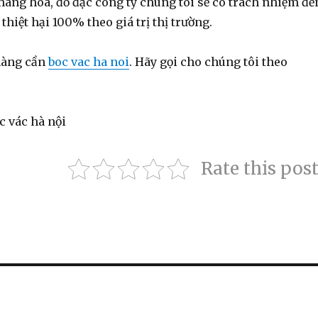
 hàng hoá, đồ đạc công ty chúng tôi sẽ có trách nhiệm đề
thiệt hại 100% theo giá trị thị trường.
hàng cần
boc vac ha noi
. Hãy gọi cho chúng tôi theo
Rate this pos