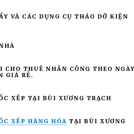
Y VÀ CÁC DỤNG CỤ THÁO DỠ KIỆN
I CHO THUÊ NHÂN CÔNG THEO NGÀ
 GIÁ RẺ.
ỐC XẾP TẠI BÙI XƯƠNG TRẠCH
ỐC XẾP HÀNG HÓA
TẠI BÙI XƯƠNG