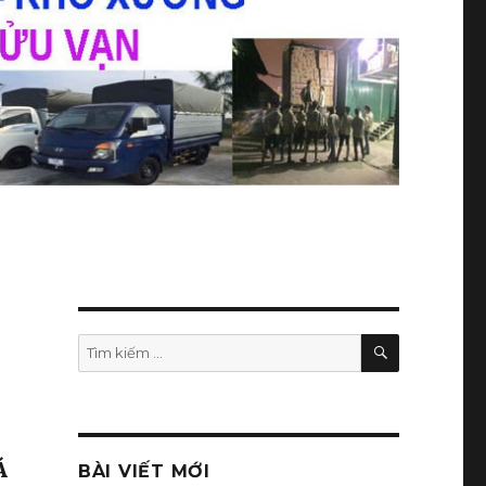
TÌM
Tìm
KIẾM
kiếm:
Á
BÀI VIẾT MỚI