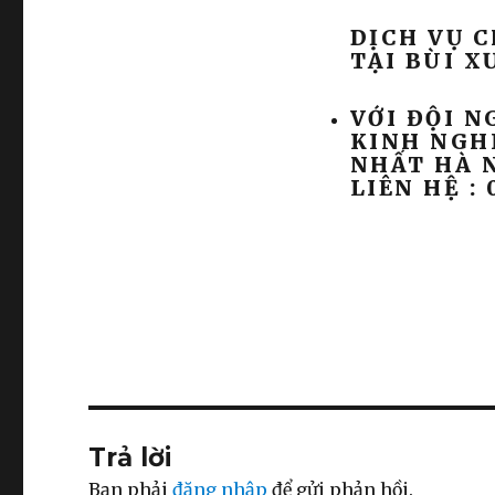
DỊCH VỤ 
TẠI BÙI 
VỚI ĐỘI N
KINH NGHI
NHẤT HÀ N
LIÊN HỆ : 
Trả lời
Bạn phải
đăng nhập
để gửi phản hồi.