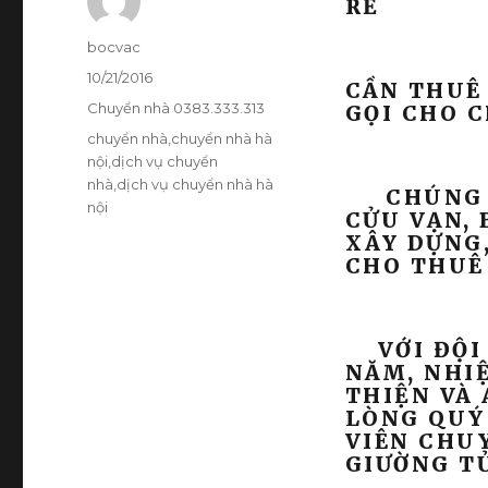
RẺ
Tác
bocvac
giả
Đăng
10/21/2016
CẦN THUÊ 
vào
Danh
Chuyển nhà 0383.333.313
GỌI CHO C
ngày
mục
Thẻ
chuyển nhà
,
chuyển nhà hà
nội
,
dịch vụ chuyển
nhà
,
dịch vụ chuyển nhà hà
CHÚNG TÔ
nội
CỬU VẠN, 
XÂY DỰNG
CHO THUÊ 
VỚI ĐỘI 
NĂM, NHI
THIỆN VÀ 
LÒNG QUÝ
VIÊN CHUY
GIƯỜNG TỦ