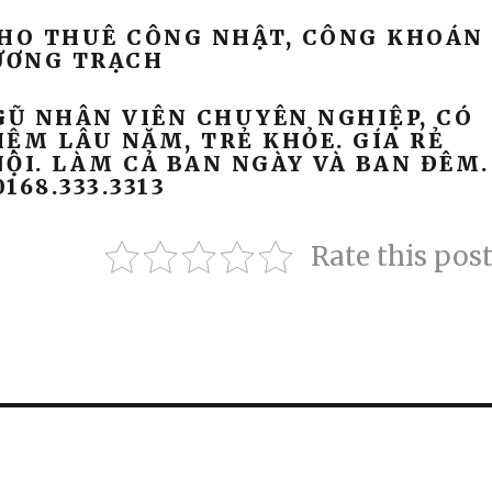
CHO THUÊ CÔNG NHẬT, CÔNG KHOÁN
XƯƠNG TRẠCH
GŨ NHÂN VIÊN CHUYÊN NGHIỆP, CÓ
ỆM LÂU NĂM, TRẺ KHỎE. GÍA RẺ
ỘI. LÀM CẢ BAN NGÀY VÀ BAN ĐÊM.
0168.333.3313
Rate this pos