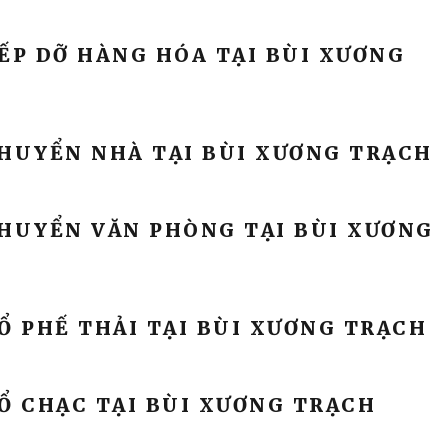
ẾP DỠ HÀNG HÓA TẠI BÙI XƯƠNG
CHUYỂN NHÀ TẠI BÙI XƯƠNG TRẠCH
CHUYỂN VĂN PHÒNG TẠI BÙI XƯƠNG
Ổ PHẾ THẢI TẠI BÙI XƯƠNG TRẠCH
Ổ CHẠC TẠI BÙI XƯƠNG TRẠCH