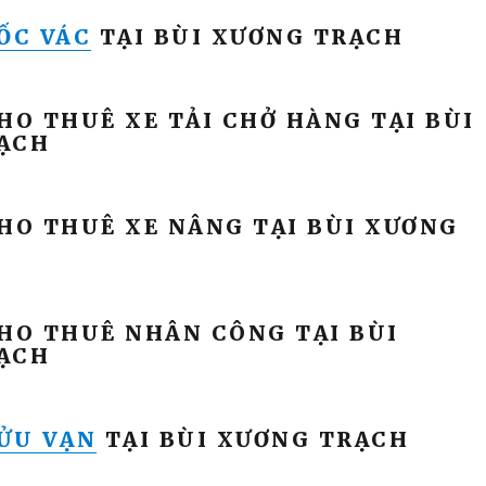
ỐC VÁC
TẠI BÙI XƯƠNG TRẠCH
HO THUÊ XE TẢI CHỞ HÀNG TẠI BÙI
ẠCH
CHO THUÊ XE NÂNG TẠI BÙI XƯƠNG
CHO THUÊ NHÂN CÔNG TẠI BÙI
ẠCH
ỬU VẠN
TẠI BÙI XƯƠNG TRẠCH