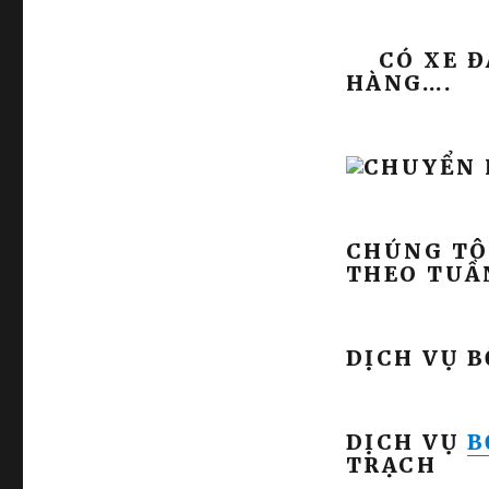
CÓ XE ĐẨ
HÀNG….
CHÚNG TÔ
THEO TUẦN
DỊCH VỤ B
DỊCH VỤ
B
TRẠCH