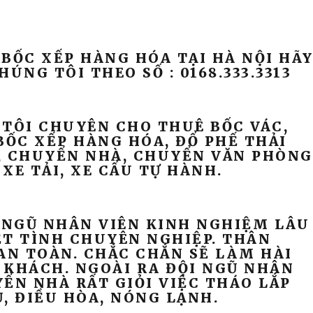
BỐC XẾP HÀNG HÓA TẠI HÀ NỘI HÃ
HÚNG TÔI THEO SỐ : 0168.333.3313
I CHUYÊN CHO THUÊ BỐC VÁC,
BỐC XẾP HÀNG HÓA, ĐỔ PHẾ THẢI
, CHUYỂN NHÀ, CHUYỂN VĂN PHÒNG
XE TẢI, XE CẨU TỰ HÀNH.
NGŨ NHÂN VIÊN KINH NGHIỆM LÂU
ỆT TÌNH CHUYÊN NGHIỆP. THÂN
AN TOÀN. CHẮC CHẮN SẼ LÀM HÀI
 KHÁCH. NGOÀI RA ĐỘI NGŨ NHÂN
ỂN NHÀ RẤT GIỎI VIỆC THÁO LẮP
, ĐIỀU HÒA, NÓNG LẠNH.