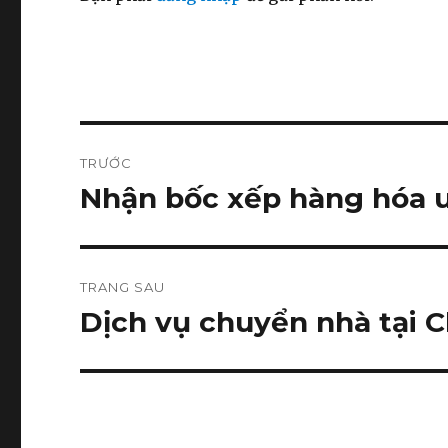
Điều
TRƯỚC
hướng
Nhận bốc xếp hàng hóa uy
Bài
viết
bài
trước:
viết
TRANG SAU
Dịch vụ chuyển nhà tại C
Bài
tiếp
theo: