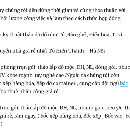
y chúng tôi đến đúng thời gian và cùng thỏa thuận với
hối lượng công việc và làm theo cách thức hợp đồng.
 kỹ thuật tháo dỡ đồ như Tủ ,Bàn ghế , Điều hòa ,Ti vi…
yển nhà giá rẻ nhất Tô Hiến Thành – Hà Nội
phòng trọn gói, tháo lắp đồ mộc, ĐH, NL, đóng gói, phục
 NV khỏe mạnh, tay nghề cao .Ngoài ra chúng tôi còn
 xếp hàng hóa, Xếp dỡ container , cung cấp đội ngũ
bốc
 cho thuê nhân công giá rẻ
trọn gói, tháo lắp đồ mộc, ĐH, NL, nhanh gọn theo y/c, th
iá rẻ, làm ngay. ( bốc xếp hàng hóa, Bốc xếp , Bốc vác , b
 )