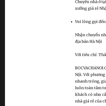
Chuyển nhà ở tạ
xưởng giá rẻ Nhậ
Vui lòng gọi đến 
Nhận chuyển nhà
địa bán Hà Nội
Với tiêu chí: Th
BOCVACHANOI.CO
Nội. Với phương 
nhanh tróng, gi
luôn toàn tâm to
khách có nhu cầu
nhà giá rẻ của c