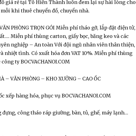
ồ giá rẻ tại Tô Hiến Thành luôn đem lại sự hài lòng cho
mỗi khi thuê chuyển đồ, chuyển nhà.
ĂN PHÒNG TRỌN GÓI Miễn phí tháo gỡ, lắp đặt điện tử,
hất…. Miễn phí thùng carton, giấy bọc, băng keo và các
uyên nghiệp – An toàn Với đội ngũ nhân viên thân thiện,
à nhiệt tình. Có xuất hóa đơn VAT 10%. Miễn phí thùng
 hệ công ty BOCVACHANOI.COM
HÀ – VĂN PHÒNG – KHO XƯỞNG – CAO ỐC
bốc xếp hàng hóa, phục vụ BOCVACHANOI.COM
 đựng, công tháo ráp giường, bàn, tủ, ghế, máy lạnh…