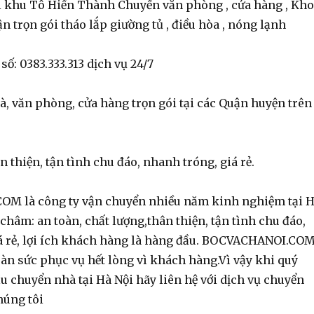
i khu Tô Hiến Thành Chuyển văn phòng , cửa hàng , Kho
n trọn gói tháo lắp giường tủ , điều hòa , nóng lạnh
số: 0383.333.313 dịch vụ 24/7
, văn phòng, cửa hàng trọn gói tại các Quận huyện trên
ân thiện, tận tình chu đáo, nhanh tróng, giá rẻ.
M là công ty vận chuyển nhiều năm kinh nghiệm tại 
châm: an toàn, chất lượng,thân thiện, tận tình chu đáo,
á rẻ, lợi ích khách hàng là hàng đầu. BOCVACHANOI.CO
àn sức phục vụ hết lòng vì khách hàng.Vì vậy khi quý
 chuyển nhà tại Hà Nội hãy liên hệ với dịch vụ chuyển
húng tôi