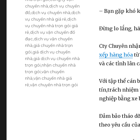
chuyển nhà
,
dịch vụ chuyển
– Bạn gặp khó kh
đồ
,
dịch vụ chuyển nhà
,
dịch
vụ chuyển nhà giá rẻ
,
dịch
vụ chuyển nhà trọn gói giá
Đừng lo lắng, hã
rẻ
,
dịch vụ vận chuyển đồ
đạc
,
dịch vụ vận chuyển
nhà
,
giá chuyển nhà trọn
Cty Chuyên nh
gói
,
giá dịch vụ chuyển
xếp hàng hóa
từ
nhà
,
giá dịch vụ chuyển nhà
và các tỉnh lân c
trọn gói
,
nhận chuyển nhà
trọn gói
,
vận chuyển
nhà
,
vận chuyển nhà giá
Với tập thể cán 
rẻ
,
vận chuyển nhà trọn gói
tín,trách nhiệm
nghiệp bằng xe b
Đảm bảo tháo dỡ,
theo yêu cầu củ