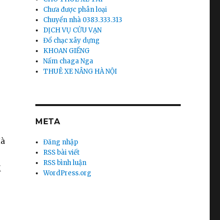
Chưa được phân loại
Chuyển nhà 0383.333.313
DỊCH VỤ CỬU VẠN
Đổ chạc xây dựng
KHOAN GIẾNG
Nấm chaga Nga
THUÊ XE NÂNG HÀ NỘI
META
Hà
Đăng nhập
RSS bài viết
RSS bình luận
M
WordPress.org