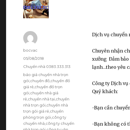
Dịch vụ chuyển n
Tác
bocvac
Chuyên nhận chu
giả
Đăng
05/08/2018
xưởng Đảm bảo th
vào
Danh
Chuyển nhà 0383.333.313
lạnh…theo yêu c
ngày
mục
Thẻ
báo giá chuyển nhà trọn
gói
,
chuyển đồ
,
chuyển đồ
Công ty Dịch v
giá rẻ
,
chuyển đồ trọn
Quý khách:
gói
,
chuyển nhà giá
rẻ
,
chuyển nhà tại
,
chuyển
nhà trọn gói
,
chuyển nhà
-Bạn cần chuyể
trọn gói giá rẻ
,
chuyển
phòng trọn gói
,
công ty
chuyển nhà
,
công ty chuyển
-Bạn không có t
nhà trọn gói
,
công ty vận