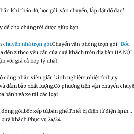
ăn khi tháo dỡ, bọc gói, vận chuyển, lắp đặt đồ đạc?
y để cho chúng tôi được giúp bạn.
ận
chuyển nhà trọn gói
.Chuyển văn phòng trọn gói ,
Bốc
 a đến z theo yêu cầu của quý khách trên địa bàn HÀ NỘI
ận,với giá cả hợp lý nhất
bộ công nhân viên giầu kinh nghiệm,nhiệt tình,uy
 và đảm bảo chất lượng.Có phương tiện vận chuyển chuy
a bánh và xe tải các loại
đóng gói,bốc xếp tủ,bàn ghế.Thiết bị điện tử,điện lạnh…
a quý khách.Phục vụ 24/24