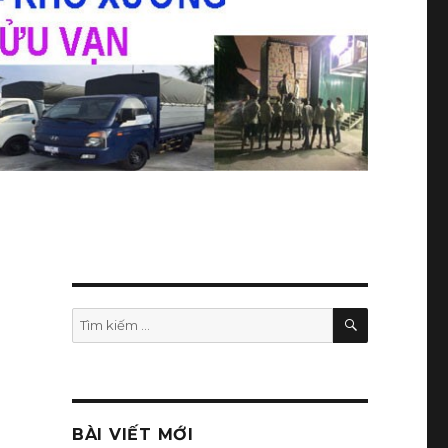
TÌM
Tìm
KIẾM
kiếm:
BÀI VIẾT MỚI