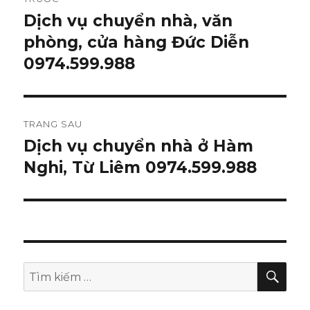
hướng
Dịch vụ chuyển nhà, văn
Bài
phòng, cửa hàng Đức Diễn
viết
bài
trước:
0974.599.988
viết
TRANG SAU
Dịch vụ chuyển nhà ở Hàm
Bài
Nghi, Từ Liêm 0974.599.988
tiếp
theo:
TÌM
Tìm
KIẾ
kiếm: