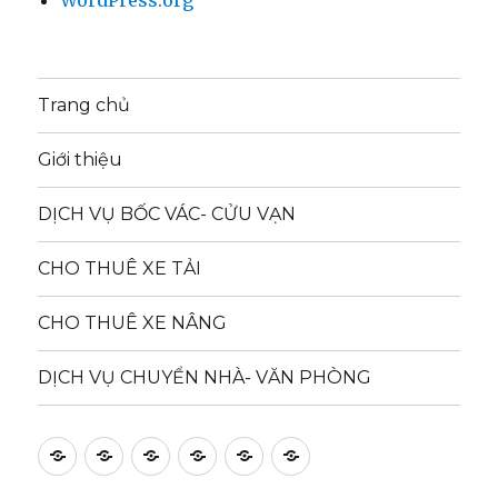
Trang chủ
Giới thiệu
DỊCH VỤ BỐC VÁC- CỬU VẠN
CHO THUÊ XE TẢI
CHO THUÊ XE NÂNG
DỊCH VỤ CHUYỂN NHÀ- VĂN PHÒNG
Trang
Giới
DỊCH
CHO
CHO
DỊCH
chủ
thiệu
VỤ
THUÊ
THUÊ
VỤ