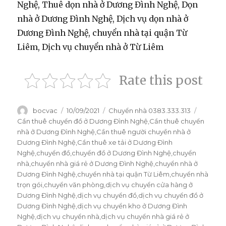
Nghệ, Thuê dọn nhà ở Dương Đình Nghệ, Dọn
nhà ở Dương Đình Nghệ, Dịch vụ dọn nhà ở
Dương Đình Nghệ, chuyển nhà tại quận Từ
Liêm, Dịch vụ chuyển nhà ở Từ Liêm
Rate this post
Tác
bocvac
Đăng
10/09/2021
Danh
Chuyển nhà 0383.333.313
Thẻ
giả
vào
mục
Cần thuê chuyển đồ ở Dương Đình Nghệ
,
Cần thuê chuyển
ngày
nhà ở Dương Đình Nghệ
,
Cần thuê người chuyền nhà ở
Dương Đình Nghệ
,
Cần thuê xe tải ở Dương Đình
Nghệ
,
chuyển đồ
,
chuyển đồ ở Dương Đình Nghệ
,
chuyển
nhà
,
chuyển nhà giá rẻ ở Dương Đình Nghệ
,
chuyển nhà ở
Dương Đình Nghệ
,
chuyển nhà tại quận Từ Liêm
,
chuyển nhà
trọn gói
,
chuyển văn phòng
,
dịch vụ chuyển cửa hàng ở
Dương Đình Nghệ
,
dịch vụ chuyển đồ
,
dịch vụ chuyển đồ ở
Dương Đình Nghệ
,
dịch vụ chuyển kho ở Dương Đình
Nghệ
,
dịch vụ chuyển nhà
,
dịch vụ chuyển nhà giá rẻ ở