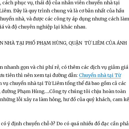
 cách phục vụ, thái độ của nhân viên chuyển nhà tại
iêm. Đây là quy trình chung và là cơ bản nhất của hầu
 chuyển nhà, và được các công ty áp dụng nhưng cách là
 giá và độ chuyên nghiệp lại khác nhau.
N NHÀ TẠI PHỐ PHẠM HÙNG, QUẬN TỪ LIÊM CỦA ÁNH
nhanh gọn và chi phí rẻ, có thêm các dịch vụ giảm giá
ưu tiên thì nên xem tại đường dẫn:
Chuyển nhà tại Từ
ch vụ chuyển nhà tại Từ Liêm tổng thể đã bao gồm cả các
đường Phạm Hùng…..Công ty chúng tôi chịu hoàn toàn
 những lỗi xảy ra làm hỏng, hư đồ của quý khách, cam k
có ý định chuyển chỗ ở? Do có quá nhiều đồ đạc cần phả