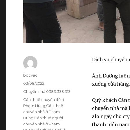
Dịch vụ chuyển 
Tác
bocvac
Ánh Dương luôn
giả
Đăng
03/08/2022
xưởng cửa hàng. 
vào
Danh
Chuyển nhà 0383.333.313
ngày
mục
Thẻ
Cần thuê chuyển đồ ở
Quý khách Cần 
Phạm Hùng
,
Cần thuê
chuyển nhà mà ko
chuyển nhà ở Phạm
alo ngay cho ct
Hùng
,
Cần thuê người
chuyền nhà ở Phạm
thanh niên nam 
Hùng
,
Cần thuê xe tải ở