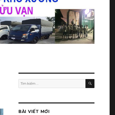
TÌM
Tìm
KIẾM
kiếm:
BÀI VIẾT MỚI