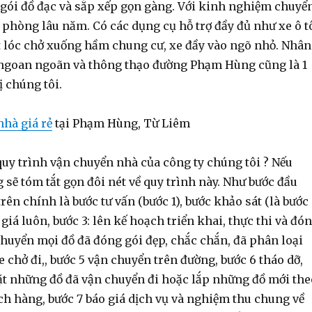
 gói đồ đạc và sắp xếp gọn gàng. Với kinh nghiệm chuyể
 phòng lâu năm. Có các dụng cụ hỗ trợ đầy đủ như xe ô t
ắt lóc chở xuống hầm chung cư, xe đầy vào ngõ nhỏ. Nhân
 ngoan ngoãn và thông thạo đường Phạm Hùng cũng là 1
vị chúng tôi.
hà giá rẻ
tại Phạm Hùng, Từ Liêm
uy trình vận chuyển nhà của công ty chúng tôi ? Nếu
sẽ tóm tắt gọn đôi nét về quy trình này. Như bước đầu
trên chính là bước tư vấn (bước 1), bước khảo sát (là bước
 giá luôn, bước 3: lên kế hoạch triển khai, thực thi và đó
chuyển mọi đồ đã đóng gói đẹp, chắc chắn, đã phân loại
e chở đi,, bước 5 vận chuyển trên đường, bước 6 tháo dỡ,
đặt những đồ đã vận chuyển đi hoặc lắp những đồ mới the
ch hàng, bước 7 báo giá dịch vụ và nghiệm thu chung về