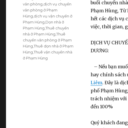
buổi chuyển nhà,
văn phòng
,
dịch vụ chuyển
văn phòng ở Phạm
Phạm Hùng, Từ L
Hùng
,
dịch vụ vận chuyển ở
hết các dịch vụ
Phạm Hùng
,
Dọn nhà ở
việc, thời gian,
Phạm Hùng
,
Thuê chuyển
nhà ở Phạm Hùng
,
Thuê
chuyển văn phòng ở Phạm
DỊCH VỤ CHUYỂ
Hùng
,
Thuê dọn nhà ở Phạm
DƯƠNG:
Hùng
,
Thuê vận chuyển nhà
ở Phạm Hùng
– Nếu bạn muốn 
hay chính sách 
Liêm
. Đây là dị
phố Phạm Hùng, 
trách nhiệm với
đền 100%
Quý khách đang 