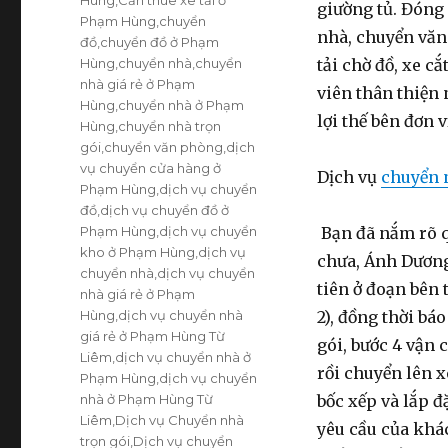
giường tủ. Đóng
Phạm Hùng
,
chuyển
nhà, chuyển văn
đồ
,
chuyển đồ ở Phạm
Hùng
,
chuyển nhà
,
chuyển
tải chờ đồ, xe c
nhà giá rẻ ở Phạm
viên thân thiện
Hùng
,
chuyển nhà ở Phạm
lợi thế bên đơn 
Hùng
,
chuyển nhà trọn
gói
,
chuyển văn phòng
,
dịch
vụ chuyển cửa hàng ở
Dịch vụ
chuyển n
Phạm Hùng
,
dịch vụ chuyển
đồ
,
dịch vụ chuyển đồ ở
Phạm Hùng
,
dịch vụ chuyển
Bạn đã nắm rõ q
kho ở Phạm Hùng
,
dịch vụ
chưa, Ánh Dương 
chuyển nhà
,
dịch vụ chuyển
tiên ở đoạn bên 
nhà giá rẻ ở Phạm
Hùng
,
dịch vụ chuyển nhà
2), đồng thời báo
giá rẻ ở Phạm Hùng Từ
gói, bước 4 vận 
Liêm
,
dịch vụ chuyển nhà ở
rồi chuyển lên x
Phạm Hùng
,
dịch vụ chuyển
nhà ở Phạm Hùng Từ
bốc xếp và lắp 
Liêm
,
Dịch vụ Chuyển nhà
yêu cầu của khá
trọn gói
,
Dịch vụ chuyển