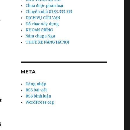
Chưa được phân loại
Chuyển nhà 0383.333.313
DỊCH VỤ CỬU VẠN
m
Đổ chạc xây dựng
KHOAN GIẾNG
Nấm chaga Nga
THUÊ XE NÂNG HÀ NỘI
META
Đăng nhập
RSS bài viết
RSS bình luận
ết
WordPress.org
i