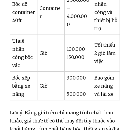
2.500.000
Bốc dỡ
nhân
Containe
–
container
công và
r
4.000.00
40ft
thiết bị hỗ
0
trợ
Thuê
Tối thiểu
nhân
100.000 –
Giờ
2 giờ làm
công bốc
150.000
việc
vác
Bốc xếp
300.000
Bao gồm
bằng xe
Giờ
–
xe nâng
nâng
500.000
và lái xe
Lưu ý: Bảng giá trên chỉ mang tính chất tham
khảo, giá thực tế có thể thay đổi tùy thuộc vào
khối lượng, tính chất hàng hóa, thời gian và địa