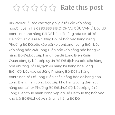
Rate this post
Đăng
06/12/2026
Danh
Bốc vác trọn gói giá rẻ
,
Bốc xếp hàng
vào
hóa
,
Chuyển nhà 0383.333.313
mục
,
DỊCH VỤ CỬU VẠN
Thẻ
bốc dỡ
ngày
container kho hàng Bồ Đề
,
bốc dỡ hàng hóa xe tải Bồ
Đề
,
bốc vác giá rẻ Phường Bồ Đề
,
bốc vác hàng nặng
Phường Bồ Đề
,
bốc xếp bãi xe container Long Biên
,
bốc
xếp hàng hóa 24h Long Biên
,
bốc xếp hàng hóa bằng xe
nâng Bồ Đề
,
bốc xếp hàng hóa đê Long Biên Xuân
Quan
,
công ty bốc xếp uy tín Bồ Đề
,
dịch vụ bốc xếp hàng
hóa Phường Bồ Đề
,
dịch vụ nâng hạ hàng hóa Long
Biên
,
đội bốc vác cơ động Phường Bồ Đề
,
hạ hàng
container Bồ Đề Long Biên
,
nhân công bốc dỡ hàng hóa
Long Biên
,
nhân công bốc xếp kho hàng Long Biên
,
rút
hàng container Phường Bồ Đề
,
thuê đội bốc xếp giá rẻ
Long Biên
,
thuê nhân công xếp dỡ Bồ Đề
,
thuê thợ bốc vác
kho bãi Bồ Đề
,
thuê xe nâng hạ hàng Bồ Đề