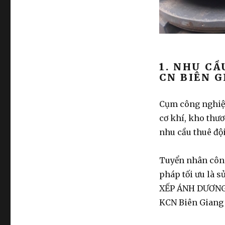
1. NHU CẦ
CN BIÊN 
Cụm công nghiệp
cơ khí, kho thươ
nhu cầu
thuê đội
Tuyển nhân công
pháp tối ưu là 
XẾP ÁNH DƯƠN
KCN Biên Giang 