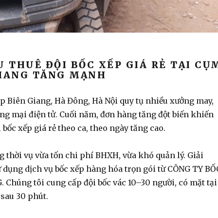
U THUÊ ĐỘI BỐC XẾP GIÁ RẺ TẠI CỤ
GIANG TĂNG MẠNH
 Biên Giang, Hà Đông, Hà Nội quy tụ nhiều xưởng may,
ng mại điện tử. Cuối năm, đơn hàng tăng đột biến khiến
 bốc xếp giá rẻ
theo ca, theo ngày tăng cao.
 thời vụ vừa tốn chi phí BHXH, vừa khó quản lý. Giải
sử dụng
dịch vụ bốc xếp hàng hóa
trọn gói từ
CÔNG TY BỐ
G
. Chúng tôi cung cấp đội
bốc vác
10–30 người, có mặt tại
sau 30 phút.