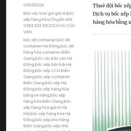
Đăng
07/07/2026
Thuê đội bốc xếp
vào
Danh
Bốc vác trọn gói giá rẻ
,
Bốc
Dịch vụ bốc xếp 
ngày
mục
xếp hàng hóa
,
Chuyển nhà
hàng hóa bằng xe
0383.333.313
,
DỊCH VỤ CỬU
VẠN
Thẻ
bốc dỡ container
,
bốc dỡ
container Hà Đông
,
bốc dỡ
hàng hóa container Biên
Giang
,
bốc vác
,
bốc vác Hà
Đông
,
bốc xếp bến bãi Hà
Đông
,
bốc xếp CCN Biên
Giang
,
bốc xếp container
Biên Giang
,
bốc xếp Hà
Đông
,
bốc xếp hàng hóa
bằng xe nâng
,
bốc xếp
hàng hóa Biên Giang
,
bốc
xếp hàng hóa giá rẻ Hà
Nội
,
bốc xếp hàng hóa Hà
Đông
,
bốc xếp kho hàng
Biên Giang
,
bốc xếp nhà