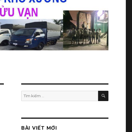
TÌM
Tìm
KIẾM
kiếm:
BÀI VIẾT MỚI