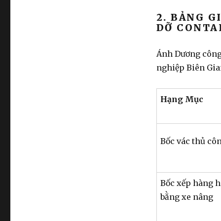
2. BẢNG G
DỠ CONTA
Ánh Dương công
nghiệp Biên Gia
Hạng Mục
Bốc vác
thủ cô
Bốc xếp hàng 
bằng xe nâng