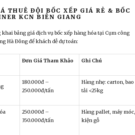
IÁ THUÊ ĐỘI BỐC XẾP GIÁ RẺ & BỐC
INER KCN BIÊN GIANG
 khai bảng giá
dịch vụ bốc xếp hàng hóa
tại Cụm công
ng Hà Đông để khách dễ dự toán:
Đơn Giá Tham Khảo
Ghi Chú
180.000đ –
Hàng nhẹ: carton, bao
ng
250.000đ/tấn
tải <25kg
hóa
250.000đ –
Hàng pallet, máy móc
350.000đ/tấn
kiện gỗ