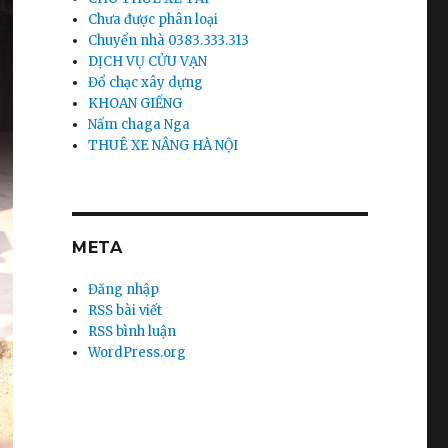
Chưa được phân loại
Chuyển nhà 0383.333.313
DỊCH VỤ CỬU VẠN
Đổ chạc xây dựng
KHOAN GIẾNG
Nấm chaga Nga
THUÊ XE NÂNG HÀ NỘI
META
Đăng nhập
RSS bài viết
RSS bình luận
WordPress.org