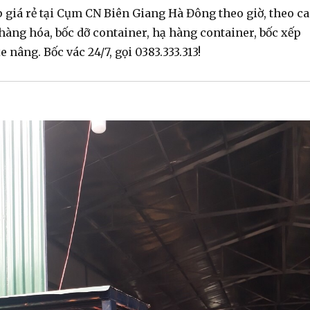
 giá rẻ tại Cụm CN Biên Giang Hà Đông theo giờ, theo ca
hàng hóa, bốc dỡ container, hạ hàng container, bốc xếp
 nâng. Bốc vác 24/7, gọi 0383.333.313!