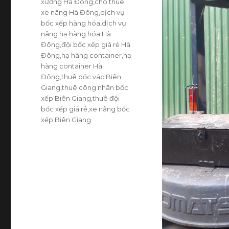
xưởng Hà Đông
,
cho thuê
xe nâng Hà Đông
,
dịch vụ
bốc xếp hàng hóa
,
dịch vụ
nâng hạ hàng hóa Hà
Đông
,
đội bốc xếp giá rẻ Hà
Đông
,
hạ hàng container
,
hạ
hàng container Hà
Đông
,
thuê bốc vác Biên
Giang
,
thuê công nhân bốc
xếp Biên Giang
,
thuê đội
bốc xếp giá rẻ
,
xe nâng bốc
xếp Biên Giang