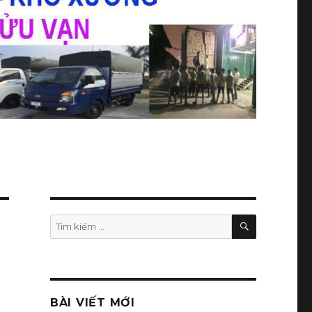
TÌM
Tìm
KIẾM
kiếm:
BÀI VIẾT MỚI