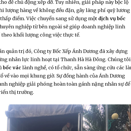
kho để chủ động xếp dỡ. Tuy nhiên, giải pháp này bộc lộ
hi lượng hàng về không đều đặn, gây lãng phí quỹ lương
thấp điểm. Việc chuyển sang sử dụng một
dịch vụ bốc
huyên nghiệp từ bên ngoài sẽ giúp doanh nghiệp linh
 theo khối lượng công việc thực tế.
oán quản trị đó, Công ty Bốc Xếp Ánh Dương đã xây dựng
ứng nhân lực linh hoạt tại Thanh Hà Hà Đông. Chúng tôi
gũ
bốc vác
lành nghề, có tổ chức, sẵn sàng ứng cứu các là
ổ về vào mọi khung giờ. Sự đồng hành của Ánh Dương
anh nghiệp giải phóng hoàn toàn gánh nặng nhân sự để
riển thị trường.