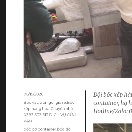
Đội bốc xếp h
Đăng
06/15/2026
vào
container, hạ 
Danh
Bốc vác trọn gói giá rẻ
,
Bốc
ngày
mục
xếp hàng hóa
,
Chuyển nhà
Hotline/Zalo: 0
0383.333.313
,
DỊCH VỤ CỬU
VẠN
Thẻ
bốc dỡ container
,
bốc dỡ