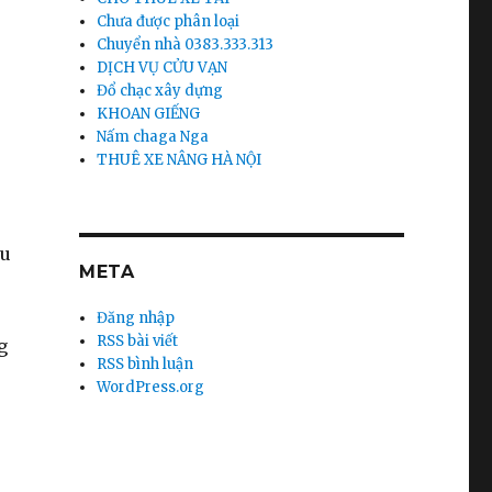
Chưa được phân loại
Chuyển nhà 0383.333.313
DỊCH VỤ CỬU VẠN
Đổ chạc xây dựng
KHOAN GIẾNG
Nấm chaga Nga
THUÊ XE NÂNG HÀ NỘI
hu
META
Đăng nhập
RSS bài viết
g
RSS bình luận
WordPress.org