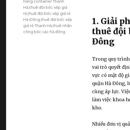
hàng container Thanh
Hà
,
thuê đội bốc xếp giá
rẻ
,
thuê đội bốc xếp giá rẻ
1. Giải p
Hà Đông
,
thuê đội bốc xếp
giá rẻ Thanh Hà
,
thuê nhân
thuê đội 
công bốc vác hà đông
Đông
Trong quy trình
vai trò quyết đị
vực có mật độ g
quận Hà Đông, l
cùng áp lực. Vi
làm việc khoa h
kho.
Nhiều đơn vị qu