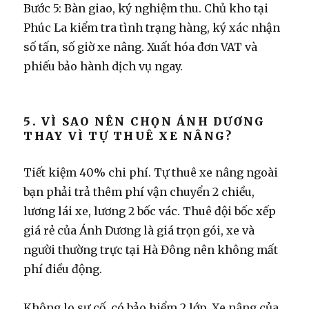
Bước 5: Bàn giao, ký nghiệm thu.
Chủ kho tại
Phúc La kiểm tra tình trạng hàng, ký xác nhận
số tấn, số giờ xe nâng. Xuất hóa đơn VAT và
phiếu bảo hành dịch vụ ngay.
5. VÌ SAO NÊN CHỌN ÁNH DƯƠNG
THAY VÌ TỰ THUÊ XE NÂNG?
Tiết kiệm 40% chi phí.
Tự thuê xe nâng ngoài
bạn phải trả thêm phí vận chuyển 2 chiều,
lương lái xe, lương 2 bốc vác. Thuê đội bốc xếp
giá rẻ của Ánh Dương là giá trọn gói, xe và
người thường trực tại Hà Đông nên không mất
phí điều động.
Không lo sự cố, có bảo hiểm 2 lớp.
Xe nâng của