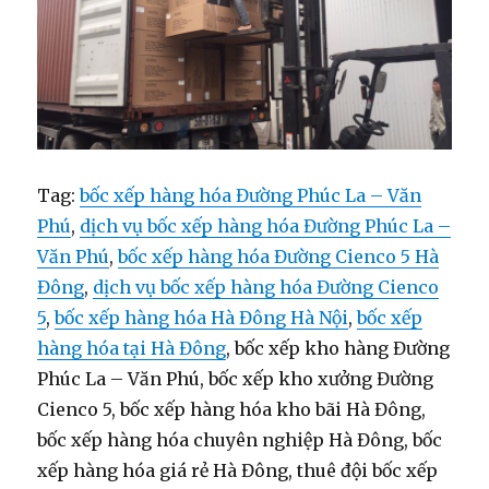
Tag:
bốc xếp hàng hóa Đường Phúc La – Văn
Phú
,
dịch vụ bốc xếp hàng hóa Đường Phúc La –
Văn Phú
,
bốc xếp hàng hóa Đường Cienco 5 Hà
Đông
,
dịch vụ bốc xếp hàng hóa Đường Cienco
5
,
bốc xếp hàng hóa Hà Đông Hà Nội
,
bốc xếp
hàng hóa tại Hà Đông
, bốc xếp kho hàng Đường
Phúc La – Văn Phú, bốc xếp kho xưởng Đường
Cienco 5, bốc xếp hàng hóa kho bãi Hà Đông,
bốc xếp hàng hóa chuyên nghiệp Hà Đông, bốc
xếp hàng hóa giá rẻ Hà Đông, thuê đội bốc xếp