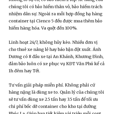
chúng tôi có bảo hiểm thân vỏ, bảo hiểm trách
nhiệm dân sự. Ngoài ra mỗi hợp đồng hạ hàng
container tại Cienco 5 đều được mua thêm bảo
hiểm hàng hóa. Va quệt đền 100%.
Linh hoạt 24/7, không hủy kèo.
Nhiều đơn vị
cho thuê xe nâng lẻ hay báo bận đột xuất. Ánh
Dương có 8 đầu xe tại An Khánh, Khương Đình,
đảm bảo luôn có xe phục vụ KĐT Văn Phú kể cả
1h đêm hay Tết.
Tư vấn giải pháp miễn phí.
Không phải cứ
hàng nặng là dùng xe to. Quản lý của chúng tôi
sẽ tư vấn dùng xe 2.5 tấn hay 3.5 tấn để tối ưu
chi phí bốc dỡ container cho kho tại đường
Phúc La. Giúp bạn tiết kiệm vài triệu mỗi cont.