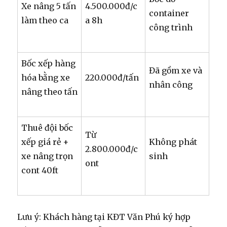
Xe nâng 5 tấn
4.500.000đ/c
container
làm theo ca
a 8h
công trình
Bốc xếp hàng
Đã gồm xe và
hóa bằng xe
220.000đ/tấn
nhân công
nâng theo tấn
Thuê đội bốc
Từ
xếp giá rẻ +
Không phát
2.800.000đ/c
xe nâng trọn
sinh
ont
cont 40ft
Lưu ý: Khách hàng tại KĐT Văn Phú ký hợp