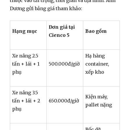
thuộc vào tải trọng, thời gian và địa hình. Ánh
Dương gửi bảng giá tham khảo:
Đơn giá tại
Hạng mục
Bao gồm
Cienco 5
Xe nâng 2.5
Hạ hàng
tấn + lái + 1
500.000đ/giờ
container,
phụ
xếp kho
Xe nâng 3.5
Kiện máy,
tấn + lái + 2
650.000đ/giờ
pallet nặng
phụ
Bốc dỡ