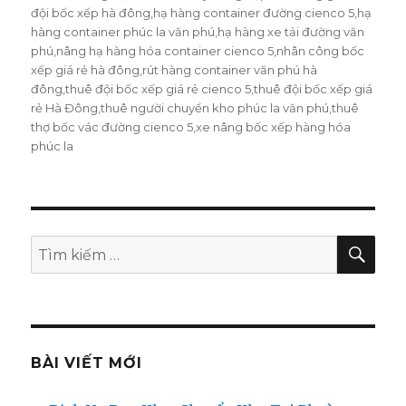
đội bốc xếp hà đông
,
hạ hàng container đường cienco 5
,
hạ
hàng container phúc la văn phú
,
hạ hàng xe tải đường văn
phú
,
nâng hạ hàng hóa container cienco 5
,
nhân công bốc
xếp giá rẻ hà đông
,
rút hàng container văn phú hà
đông
,
thuê đội bốc xếp giá rẻ cienco 5
,
thuê đội bốc xếp giá
rẻ Hà Đông
,
thuê người chuyển kho phúc la văn phú
,
thuê
thợ bốc vác đường cienco 5
,
xe nâng bốc xếp hàng hóa
phúc la
TÌM
Tìm
KIẾ
kiếm:
BÀI VIẾT MỚI