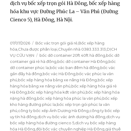
dịch vụ bốc xếp trọn gói Hà Đông, bốc xếp hàng
hóa khu vực Đường Phúc La – Văn Phú (Đường
Cienco 5), Hà Đông, Hà Nội.
Đăng
07/07/2026
Danh
Bốc vác trọn gói giá rẻ
,
Bốc xếp hàng
vào
hóa
,
Chưa được phân loại
mục
,
Chuyển nhà 0383.333.313
,
DỊCH
ngày
VỤ CỬU VẠN
Thẻ
bốc dỡ container 20ft 40ft hà đông
,
bốc dỡ
container giá rẻ hà đông
,
bốc dỡ container Hà Đông
,
bốc
dỡ container phúc la
,
bốc vác ban đêm hà đông
,
bốc vác
gần đây hà đông
,
bốc vác Hà Đông
,
bốc vác phúc la văn
phú
,
bốc xếp hàng hóa bằng xe nâng Hà Đông
,
bốc xếp
hàng hóa bằng xe nâng văn phú
,
bốc xếp hàng hóa giá rẻ
Hà Đông
,
bốc xếp hàng hóa kđt văn phú
,
bốc xếp hàng hóa
nặng hà đông
,
bốc xếp hàng hóa phúc la văn phú
,
bốc xếp
kho hàng đường phúc la
,
bốc xếp trọn gói phúc la văn
phú
,
công ty bốc xếp Ánh Dương Hà Đông
,
công ty bốc xếp
uy tín hà đông
,
dịch vụ bốc vác ánh dương hà đông
,
dịch vụ
bốc xếp hàng hóa đường cienco 5
,
dịch vụ bốc xếp hàng
hóa Hà Đông
,
đội bốc vác chuyên nghiệp Hà Đông
,
giá thuê