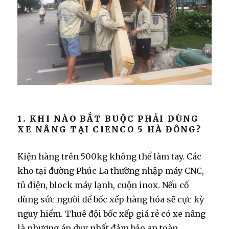
1. KHI NÀO BẮT BUỘC PHẢI DÙNG
XE NÂNG TẠI CIENCO 5 HÀ ĐÔNG?
Kiện hàng trên 500kg không thể làm tay.
Các
kho tại đường Phúc La thường nhập máy CNC,
tủ điện, block máy lạnh, cuộn inox. Nếu cố
dùng sức người để bốc xếp hàng hóa sẽ cực kỳ
nguy hiểm. Thuê đội bốc xếp giá rẻ có xe nâng
là phương án duy nhất đảm bảo an toàn.