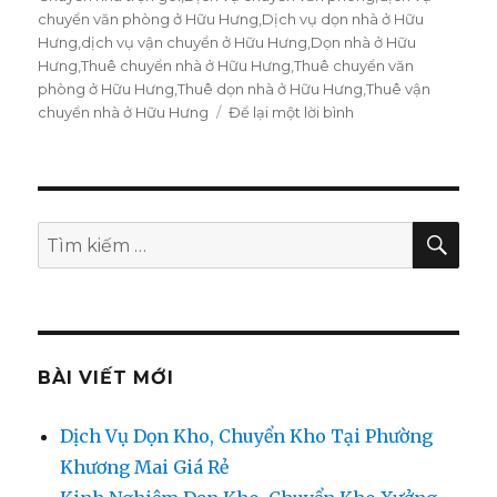
chuyển văn phòng ở Hữu Hưng
,
Dịch vụ dọn nhà ở Hữu
Hưng
,
dịch vụ vận chuyển ở Hữu Hưng
,
Dọn nhà ở Hữu
Hưng
,
Thuê chuyển nhà ở Hữu Hưng
,
Thuê chuyển văn
phòng ở Hữu Hưng
,
Thuê dọn nhà ở Hữu Hưng
,
Thuê vận
chuyển nhà ở Hữu Hưng
Để lại một lời bình
ở
Vận
chuyển
nhà
tại
Hữu
TÌM
Tìm
KIẾ
Hưng
kiếm:
giảm
30%
0974.599.988
BÀI VIẾT MỚI
Dịch Vụ Dọn Kho, Chuyển Kho Tại Phường
Khương Mai Giá Rẻ