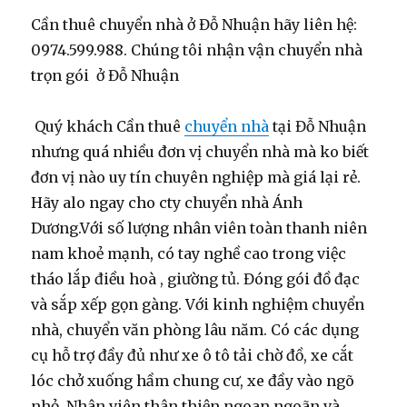
Cần thuê chuyển nhà ở Đỗ Nhuận hãy liên hệ:
0974.599.988. Chúng tôi nhận vận chuyển nhà
trọn gói ở Đỗ Nhuận
Quý khách Cần thuê
chuyển nhà
tại Đỗ Nhuận
nhưng quá nhiều đơn vị chuyển nhà mà ko biết
đơn vị nào uy tín chuyên nghiệp mà giá lại rẻ.
Hãy alo ngay cho cty chuyển nhà Ánh
Dương.Với số lượng nhân viên toàn thanh niên
nam khoẻ mạnh, có tay nghề cao trong việc
tháo lắp điều hoà , giường tủ. Đóng gói đồ đạc
và sắp xếp gọn gàng. Với kinh nghiệm chuyển
nhà, chuyển văn phòng lâu năm. Có các dụng
cụ hỗ trợ đầy đủ như xe ô tô tải chờ đồ, xe cắt
lóc chở xuống hầm chung cư, xe đầy vào ngõ
nhỏ. Nhân viên thân thiện ngoan ngoãn và