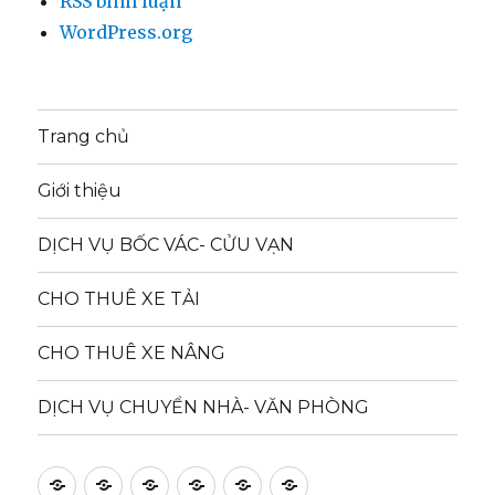
RSS bình luận
WordPress.org
Trang chủ
Giới thiệu
DỊCH VỤ BỐC VÁC- CỬU VẠN
CHO THUÊ XE TẢI
CHO THUÊ XE NÂNG
DỊCH VỤ CHUYỂN NHÀ- VĂN PHÒNG
Trang
Giới
DỊCH
CHO
CHO
DỊCH