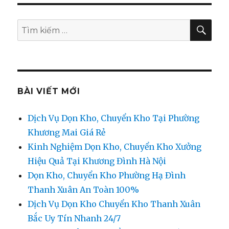
chuyển
nhà
ở
TÌM
Tìm
KIẾ
Hoàng
kiếm:
Sâm
giảm
20%
0974.599.988
BÀI VIẾT MỚI
Dịch Vụ Dọn Kho, Chuyển Kho Tại Phường
Khương Mai Giá Rẻ
Kinh Nghiệm Dọn Kho, Chuyển Kho Xưởng
Hiệu Quả Tại Khương Đình Hà Nội
Dọn Kho, Chuyển Kho Phường Hạ Đình
Thanh Xuân An Toàn 100%
Dịch Vụ Dọn Kho Chuyển Kho Thanh Xuân
Bắc Uy Tín Nhanh 24/7