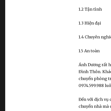
0974.599.988
1.2 Tận tình
1.3 Hiện đại
1.4 Chuyên nghi
1.5 An toàn
Ánh Dương rất h
Đình Thôn. Khá
chuyển phòng tr
0974.599.988 lu
Đến với dịch vụ
chuyển nhà mà c