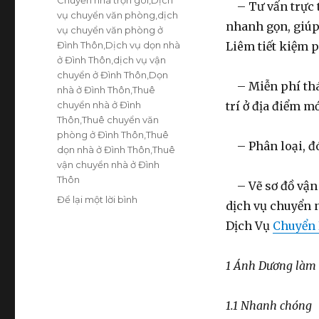
– Tư vấn trực t
vụ chuyển văn phòng
,
dịch
nhanh gọn, giú
vụ chuyển văn phòng ở
Đình Thôn
,
Dịch vụ dọn nhà
Liêm tiết kiệm 
ở Đình Thôn
,
dịch vụ vận
chuyển ở Đình Thôn
,
Dọn
– Miễn phí tháo 
nhà ở Đình Thôn
,
Thuê
chuyển nhà ở Đình
trí ở địa điểm 
Thôn
,
Thuê chuyển văn
phòng ở Đình Thôn
,
Thuê
– Phân loại, đó
dọn nhà ở Đình Thôn
,
Thuê
vận chuyển nhà ở Đình
Thôn
– Vẽ sơ đồ vận 
Để lại một lời bình
ở
dịch vụ chuyển 
Dịch
Dịch Vụ
Chuyển
vụ
chuyển
nhà
1 Ánh Dương làm 
uy
tín
Đình
1.1 Nhanh chóng
Thôn