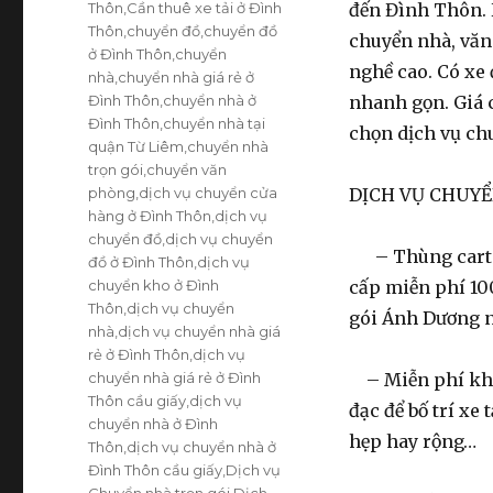
Thôn
,
Cần thuê xe tải ở Đình
đến Đình Thôn. 
Thôn
,
chuyển đồ
,
chuyển đồ
chuyển nhà, văn
ở Đình Thôn
,
chuyển
nghề cao. Có xe
nhà
,
chuyển nhà giá rẻ ở
Đình Thôn
,
chuyển nhà ở
nhanh gọn. Giá 
Đình Thôn
,
chuyển nhà tại
chọn dịch vụ ch
quận Từ Liêm
,
chuyển nhà
trọn gói
,
chuyển văn
phòng
,
dịch vụ chuyển cửa
DỊCH VỤ CHUYỂ
hàng ở Đình Thôn
,
dịch vụ
chuyển đồ
,
dịch vụ chuyển
– Thùng carton,
đồ ở Đình Thôn
,
dịch vụ
chuyển kho ở Đình
cấp miễn phí 10
Thôn
,
dịch vụ chuyển
gói Ánh Dương n
nhà
,
dịch vụ chuyển nhà giá
rẻ ở Đình Thôn
,
dịch vụ
chuyển nhà giá rẻ ở Đình
– Miễn phí khảo
Thôn cầu giấy
,
dịch vụ
đạc để bố trí xe
chuyển nhà ở Đình
hẹp hay rộng…
Thôn
,
dịch vụ chuyển nhà ở
Đình Thôn cầu giấy
,
Dịch vụ
Chuyển nhà trọn gói
,
Dịch