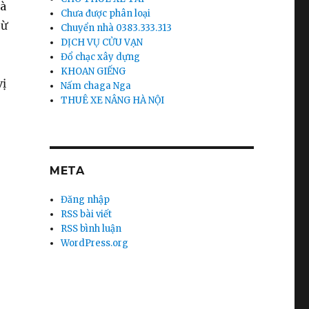
hà
Chưa được phân loại
Từ
Chuyển nhà 0383.333.313
DỊCH VỤ CỬU VẠN
Đổ chạc xây dựng
KHOAN GIẾNG
vị
Nấm chaga Nga
THUÊ XE NÂNG HÀ NỘI
META
1
Đăng nhập
RSS bài viết
RSS bình luận
WordPress.org