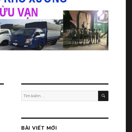
TÌM
Tìm
KIẾM
kiếm:
BÀI VIẾT MỚI