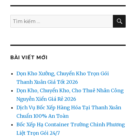
Vận
tải,
xe
TÌM
Tìm
KIẾ
nâng,
kiếm:
chuyển
nhà
Nguyễn
Văn
Huyên
BÀI VIẾT MỚI
Dọn Kho Xưởng, Chuyển Kho Trọn Gói
Thanh Xuân Giá Tốt 2026
Dọn Kho, Chuyển Kho, Cho Thuê Nhân Công
Nguyễn Xiển Giá Rẻ 2026
Dịch Vụ Bốc Xếp Hàng Hóa Tại Thanh Xuân
Chuẩn 100% An Toàn
Bốc Xếp Hạ Container Trường Chinh Phương
Liệt Trọn Gói 24/7