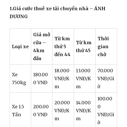
1.Giá cước thuê xe tải chuyển nhà – ÁNH
DƯƠNG
Giá mở
Từ km
Thời
cửa –
Từ km
Loại xe
thứ 5
gian
4km
thứ 45
đến 44
chờ
đầu
18.000
13.000
70.000
Xe
180.00
VNĐ/K
VNĐ/K
VNĐ/Gi
750kg
0 VNĐ
m
m
ờ
100.00
20.000
14.000
Xe 1.5
200.00
0
VNĐ/K
VNĐ/K
Tấn
0 VNĐ
VNĐ/Gi
m
m
ờ