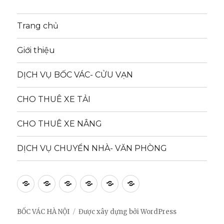
Trang chủ
Giới thiệu
DỊCH VỤ BỐC VÁC- CỬU VẠN
CHO THUÊ XE TẢI
CHO THUÊ XE NÂNG
DỊCH VỤ CHUYỂN NHÀ- VĂN PHÒNG
Trang
Giới
DỊCH
CHO
CHO
DỊCH
chủ
thiệu
VỤ
THUÊ
THUÊ
VỤ
BỐC
XE
XE
CHUYỂN
BỐC VÁC HÀ NỘI
Được xây dựng bởi WordPress