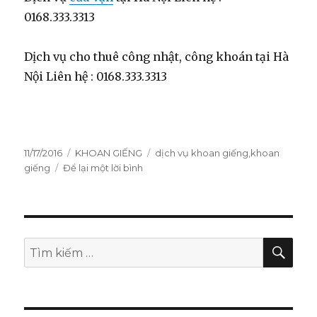
0168.333.3313
Dịch vụ cho thuê công nhật, công khoán tại Hà
Nội Liên hệ : 0168.333.3313
Đăng
11/17/2016
Danh
KHOAN GIẾNG
Thẻ
dịch vụ khoan giếng
,
khoan
vào
giếng
Để lại một lời bình
mục
ở
ngày
0936.393.777
|
Dịch
vụ
khoan
TÌM
Tìm
KIẾ
giếng
kiếm:
giá
rẻ