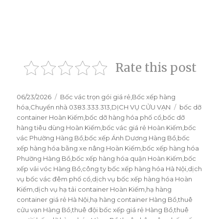
Rate this post
Đăng
06/23/2026
Danh
Bốc vác trọn gói giá rẻ
,
Bốc xếp hàng
vào
hóa
,
Chuyển nhà 0383.333.313
mục
,
DỊCH VỤ CỬU VẠN
Thẻ
bốc dỡ
ngày
container Hoàn Kiếm
,
bốc dỡ hàng hóa phố cổ
,
bốc dỡ
hàng tiêu dùng Hoàn Kiếm
,
bốc vác giá rẻ Hoàn Kiếm
,
bốc
vác Phường Hàng Bồ
,
bốc xếp Ánh Dương Hàng Bồ
,
bốc
xếp hàng hóa bằng xe nâng Hoàn Kiếm
,
bốc xếp hàng hóa
Phường Hàng Bồ
,
bốc xếp hàng hóa quận Hoàn Kiếm
,
bốc
xếp vải vóc Hàng Bồ
,
công ty bốc xếp hàng hóa Hà Nội
,
dịch
vụ bốc vác đêm phố cổ
,
dịch vụ bốc xếp hàng hóa Hoàn
Kiếm
,
dịch vụ hạ tải container Hoàn Kiếm
,
hạ hàng
container giá rẻ Hà Nội
,
hạ hàng container Hàng Bồ
,
thuê
cửu vạn Hàng Bồ
,
thuê đội bốc xếp giá rẻ Hàng Bồ
,
thuê