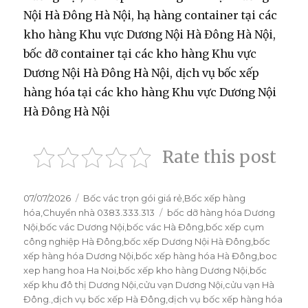
Nội Hà Đông Hà Nội, hạ hàng container tại các
kho hàng Khu vực Dương Nội Hà Đông Hà Nội,
bốc dỡ container tại các kho hàng Khu vực
Dương Nội Hà Đông Hà Nội, dịch vụ bốc xếp
hàng hóa tại các kho hàng Khu vực Dương Nội
Hà Đông Hà Nội
Rate this post
Đăng
07/07/2026
Danh
Bốc vác trọn gói giá rẻ
,
Bốc xếp hàng
vào
hóa
,
Chuyển nhà 0383.333.313
mục
Thẻ
bốc dỡ hàng hóa Dương
ngày
Nội
,
bốc vác Dương Nội
,
bốc vác Hà Đông
,
bốc xếp cụm
công nghiệp Hà Đông
,
bốc xếp Dương Nội Hà Đông
,
bốc
xếp hàng hóa Dương Nội
,
bốc xếp hàng hóa Hà Đông
,
boc
xep hang hoa Ha Noi
,
bốc xếp kho hàng Dương Nội
,
bốc
xếp khu đô thị Dương Nội
,
cửu vạn Dương Nội
,
cửu vạn Hà
Đông.
,
dịch vụ bốc xếp Hà Đông
,
dịch vụ bốc xếp hàng hóa