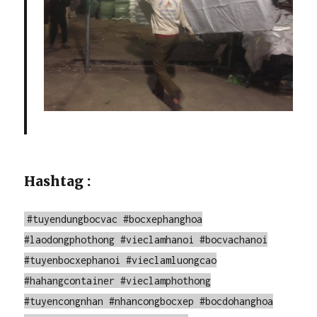
Hashtag :
#tuyendungbocvac #bocxephanghoa
#laodongphothong #vieclamhanoi #bocvachanoi
#tuyenbocxephanoi #vieclamluongcao
#hahangcontainer #vieclamphothong
#tuyencongnhan #nhancongbocxep #bocdohanghoa