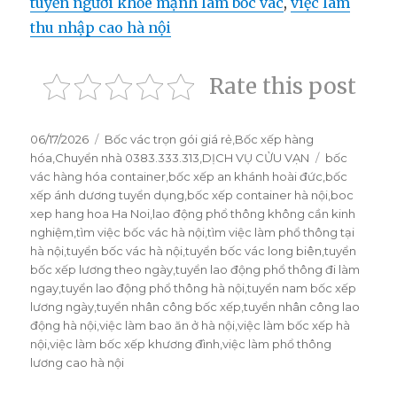
tuyển người khỏe mạnh làm bốc vác
,
việc làm
thu nhập cao hà nội
Rate this post
Đăng
06/17/2026
Danh
Bốc vác trọn gói giá rẻ
,
Bốc xếp hàng
vào
hóa
,
Chuyển nhà 0383.333.313
mục
,
DỊCH VỤ CỬU VẠN
Thẻ
bốc
ngày
vác hàng hóa container
,
bốc xếp an khánh hoài đức
,
bốc
xếp ánh dương tuyển dụng
,
bốc xếp container hà nội
,
boc
xep hang hoa Ha Noi
,
lao động phổ thông không cần kinh
nghiệm
,
tìm việc bốc vác hà nội
,
tìm việc làm phổ thông tại
hà nội
,
tuyển bốc vác hà nội
,
tuyển bốc vác long biên
,
tuyển
bốc xếp lương theo ngày
,
tuyển lao động phổ thông đi làm
ngay
,
tuyển lao động phổ thông hà nội
,
tuyển nam bốc xếp
lương ngày
,
tuyển nhân công bốc xếp
,
tuyển nhân công lao
động hà nội
,
việc làm bao ăn ở hà nội
,
việc làm bốc xếp hà
nội
,
việc làm bốc xếp khương đình
,
việc làm phổ thông
lương cao hà nội