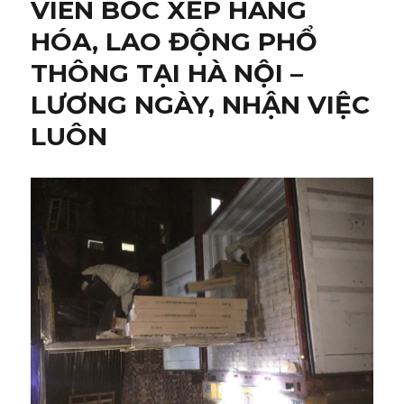
VIÊN BỐC XẾP HÀNG
HÓA, LAO ĐỘNG PHỔ
THÔNG TẠI HÀ NỘI –
LƯƠNG NGÀY, NHẬN VIỆC
LUÔN