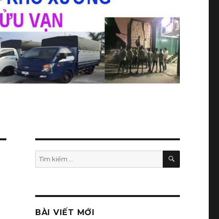
TÌM
Tìm
KIẾM
kiếm:
BÀI VIẾT MỚI