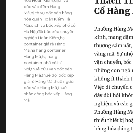
Thách Th
hóa Hoàn Kiếm
,
dịch vụ
bốc vác đêm Hàng
Cổ Hàng
Mã
,
dịch vụ bốc xếp hàng
hóa quận Hoàn Kiếm Hà
Nội
,
dịch vụ bốc xếp phố cổ
Phường Hàng Mã,
Hà Nội
,
đội bốc xếp chuyên
kính, mang đậm 
nghiệp Hoàn Kiếm
,
hạ
container giá rẻ Hàng
thương sầm uất, 
Mã
,
hạ hàng container
vàng mã. Sự nhộ
Hàng Mã
,
hạ hàng
vận chuyển, bốc 
container phố cổ Hà
Nội
,
thuê cửu vạn bốc xếp
những con ngõ n
Hàng Mã
,
thuê đội bốc xếp
không ít thách 
giá rẻ Hàng Mã
,
thuê người
Việc di chuyển 
bốc vác Hàng Mã
,
thuê
nhân công bốc xếp Hàng
đây đòi hỏi khô
Mã
nghiệm và các g
Phường Hàng Mã 
thiếu thiết bị 
hàng hóa
đáng ti