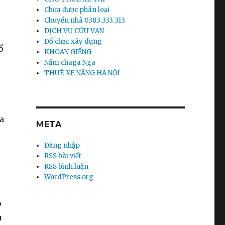
Chưa được phân loại
Chuyển nhà 0383.333.313
DỊCH VỤ CỬU VẠN
Đổ chạc xây dựng
ổ
KHOAN GIẾNG
Nấm chaga Nga
THUÊ XE NÂNG HÀ NỘI
a
META
Đăng nhập
RSS bài viết
RSS bình luận
WordPress.org
p
ù