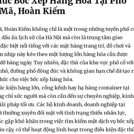
ức Bốc Xếp Hàng Hóa Tại Phố
 Mã, Hoàn Kiếm
 Hoàn Kiếm không chỉ là một trong những tuyến phố c
dấu ấn lịch sử của Hà Nội mà còn là trung tâm giao
đặc biệt nổi tiếng với các mặt hàng trang trí, đồ chơi và
n nhịp này kéo theo một lượng lớn hàng hóa cần được
dỡ hàng ngày. Tuy nhiên, đặc thù của khu vực phố cổ với
hỏ, đường phố đông đúc và không gian hạn chế đã tạo r
thức cho việc
bốc xếp hàng hóa
.
các kiện hàng lớn, cồng kềnh hay
hạ hàng container
tại
ng chỉ sức người mà còn cần đến sự chuyên nghiệp, kinh
iải pháp tối ưu. Các hộ kinh doanh, doanh nghiệp tại
thường xuyên đối mặt với tình trạng thiếu nhân lực,
hoặc gặp khó khăn trong việc tìm kiếm một
dịch vụ bốc xế
n cậy, có thể hoạt động linh hoạt trong điều kiện đặc th