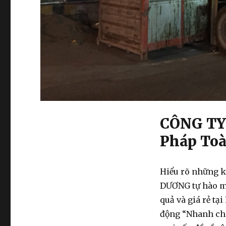
CÔNG TY
Pháp To
Hiểu rõ những k
DƯƠNG tự hào 
quả và
giá rẻ
tại
động “Nhanh chó