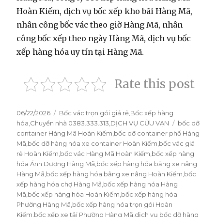
Hoàn Kiếm, dịch vụ bốc xếp kho bãi Hàng Mã,
nhân công bốc vác theo giờ Hàng Mã, nhân
công bốc xếp theo ngày Hàng Mã, dịch vụ bốc
xếp hàng hóa uy tín tại Hàng Mã.
Rate this post
Đăng
06/22/2026
Danh
Bốc vác trọn gói giá rẻ
,
Bốc xếp hàng
vào
hóa
,
Chuyển nhà 0383.333.313
mục
,
DỊCH VỤ CỬU VẠN
Thẻ
bốc dỡ
ngày
container Hàng Mã Hoàn Kiếm
,
bốc dỡ container phố Hàng
Mã
,
bốc dỡ hàng hóa xe container Hoàn Kiếm
,
bốc vác giá
rẻ Hoàn Kiếm
,
bốc vác Hàng Mã Hoàn Kiếm
,
bốc xếp hàng
hóa Ánh Dương Hàng Mã
,
bốc xếp hàng hóa bằng xe nâng
Hàng Mã
,
bốc xếp hàng hóa bằng xe nâng Hoàn Kiếm
,
bốc
xếp hàng hóa chợ Hàng Mã
,
bốc xếp hàng hóa Hàng
Mã
,
bốc xếp hàng hóa Hoàn Kiếm
,
bốc xếp hàng hóa
Phường Hàng Mã
,
bốc xếp hàng hóa trọn gói Hoàn
Kiếm
,
bốc xếp xe tải Phường Hàng Mã
,
dịch vụ bốc dỡ hàng