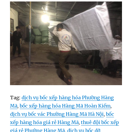
Tag:
dịch vụ bốc xếp hàng hóa Phường Hàng
Mã
,
bốc xếp hàng hóa Hàng Mã Hoàn Kiếm
,
dịch vụ bốc vác Phường Hàng Mã Hà Nội
,
bốc
xếp hàng hóa giá rẻ Hàng Mã
,
thuê đội bốc xếp
giá rẻ Phường Hàng Mã
,
dịch vụ bốc dỡ