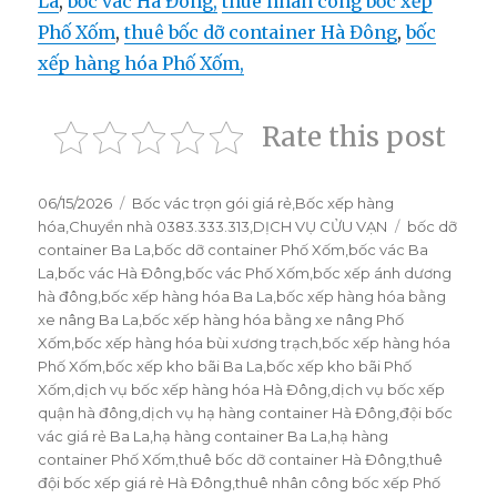
La
,
bốc vác Hà Đông,
thuê nhân công bốc xếp
Phố Xốm
,
thuê bốc dỡ container Hà Đông
,
bốc
xếp hàng hóa Phố Xốm,
Rate this post
Đăng
06/15/2026
Danh
Bốc vác trọn gói giá rẻ
,
Bốc xếp hàng
vào
hóa
,
Chuyển nhà 0383.333.313
mục
,
DỊCH VỤ CỬU VẠN
Thẻ
bốc dỡ
ngày
container Ba La
,
bốc dỡ container Phố Xốm
,
bốc vác Ba
La
,
bốc vác Hà Đông
,
bốc vác Phố Xốm
,
bốc xếp ánh dương
hà đông
,
bốc xếp hàng hóa Ba La
,
bốc xếp hàng hóa bằng
xe nâng Ba La
,
bốc xếp hàng hóa bằng xe nâng Phố
Xốm
,
bốc xếp hàng hóa bùi xương trạch
,
bốc xếp hàng hóa
Phố Xốm
,
bốc xếp kho bãi Ba La
,
bốc xếp kho bãi Phố
Xốm
,
dịch vụ bốc xếp hàng hóa Hà Đông
,
dịch vụ bốc xếp
quận hà đông
,
dịch vụ hạ hàng container Hà Đông
,
đội bốc
vác giá rẻ Ba La
,
hạ hàng container Ba La
,
hạ hàng
container Phố Xốm
,
thuê bốc dỡ container Hà Đông
,
thuê
đội bốc xếp giá rẻ Hà Đông
,
thuê nhân công bốc xếp Phố