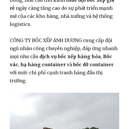
Đông, nhu cầu tìm kiếm
thuê đội bốc xếp giá
rẻ
ngày càng tăng cao do sự phát triển mạnh
mẽ của các kho hàng, nhà xưởng và hệ thống
logistics.
CÔNG TY BỐC XẾP ÁNH DƯƠNG cung cấp đội
ngũ nhân công chuyên nghiệp, đáp ứng nhanh
mọi nhu cầu
dịch vụ bốc xếp hàng hóa
,
Bốc
vác
,
hạ hàng container
và
bốc dỡ container
với mức chi phí cạnh tranh hàng đầu thị
trường.