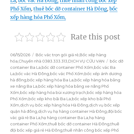
La
,
bốc vác Hà Đông,
thuê nhân công bốc xếp
Phố Xốm
,
thuê bốc dỡ container Hà Đông
,
bốc
xếp hàng hóa Phố Xốm,
Rate this post
Đăng
06/15/2026
Danh
Bốc vác trọn gói giá rẻ
,
Bốc xếp hàng
vào
hóa
,
Chuyển nhà 0383.333.313
mục
,
DỊCH VỤ CỬU VẠN
Thẻ
bốc dỡ
ngày
container Ba La
,
bốc dỡ container Phố Xốm
,
bốc vác Ba
La
,
bốc vác Hà Đông
,
bốc vác Phố Xốm
,
bốc xếp ánh dương
hà đông
,
bốc xếp hàng hóa Ba La
,
bốc xếp hàng hóa bằng
xe nâng Ba La
,
bốc xếp hàng hóa bằng xe nâng Phố
Xốm
,
bốc xếp hàng hóa bùi xương trạch
,
bốc xếp hàng hóa
Phố Xốm
,
bốc xếp kho bãi Ba La
,
bốc xếp kho bãi Phố
Xốm
,
dịch vụ bốc xếp hàng hóa Hà Đông
,
dịch vụ bốc xếp
quận hà đông
,
dịch vụ hạ hàng container Hà Đông
,
đội bốc
vác giá rẻ Ba La
,
hạ hàng container Ba La
,
hạ hàng
container Phố Xốm
,
thuê bốc dỡ container Hà Đông
,
thuê
đội bốc xếp giá rẻ Hà Đông
,
thuê nhân công bốc xếp Phố