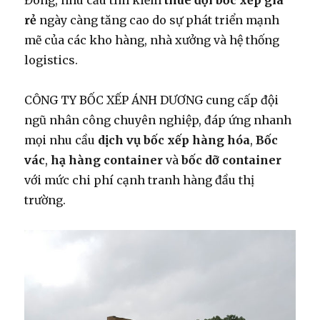
Đông, nhu cầu tìm kiếm
thuê đội bốc xếp giá
rẻ
ngày càng tăng cao do sự phát triển mạnh
mẽ của các kho hàng, nhà xưởng và hệ thống
logistics.
CÔNG TY BỐC XẾP ÁNH DƯƠNG cung cấp đội
ngũ nhân công chuyên nghiệp, đáp ứng nhanh
mọi nhu cầu
dịch vụ bốc xếp hàng hóa
,
Bốc
vác
,
hạ hàng container
và
bốc dỡ container
với mức chi phí cạnh tranh hàng đầu thị
trường.