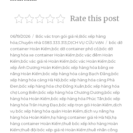
Rate this post
Đăng
06/19/2026
Danh
Bốc vác trọn gói giá rẻ
,
Bốc xếp hàng
vào
hóa
,
Chuyển nhà 0383.333.313
mục
,
DỊCH VỤ CỬU VẠN
Thẻ
bốc dỡ
ngày
container Hoàn Kiếm
,
bốc dỡ container phố cổ
,
bốc dỡ
hàng hóa xe container Hoàn Kiếm
,
bốc vác đêm Hoàn
Kiếm
,
bốc vác giá rẻ Hoàn Kiếm
,
bốc vác Hoàn Kiếm
,
bốc
xếp Ánh Dương Hoàn Kiếm
,
bốc xếp hàng hóa bằng xe
nâng Hoàn Kiếm
,
bốc xếp hàng hóa cảng Bạch Đằng
,
bốc
xếp hàng hóa cảng Hà Nội
,
bốc xếp hàng hóa cảng Phà
Đen
,
bốc xếp hàng hóa chợ Đồng Xuân
,
bốc xếp hàng hóa
chợ Long Biên
,
bốc xếp hàng hóa Chương Dương
,
bốc xếp
hàng hóa Hoàn Kiếm
,
bốc xếp hàng hóa Phúc Tân
,
bốc xếp
hàng hóa Trần Hưng Đạo
,
bốc xếp trọn gói Hoàn Kiếm
,
dịch
vụ bốc xếp hàng hóa quận Hoàn Kiếm
,
dịch vụ nâng hạ
hàng hóa Hoàn Kiếm
,
hạ hàng container giá rẻ Hà Nội
,
hạ
hàng container Hoàn Kiếm
,
thuê bốc xếp kho hàng Hoàn
Kiếm
,
thuê đội bốc xếp giá rẻ Hoàn Kiếm
,
thuê nhân công