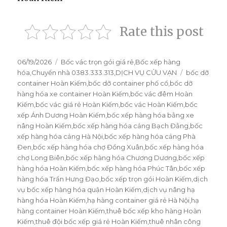
Rate this post
Đăng
06/19/2026
Danh
Bốc vác trọn gói giá rẻ
,
Bốc xếp hàng
vào
hóa
,
Chuyển nhà 0383.333.313
mục
,
DỊCH VỤ CỬU VẠN
Thẻ
bốc dỡ
ngày
container Hoàn Kiếm
,
bốc dỡ container phố cổ
,
bốc dỡ
hàng hóa xe container Hoàn Kiếm
,
bốc vác đêm Hoàn
Kiếm
,
bốc vác giá rẻ Hoàn Kiếm
,
bốc vác Hoàn Kiếm
,
bốc
xếp Ánh Dương Hoàn Kiếm
,
bốc xếp hàng hóa bằng xe
nâng Hoàn Kiếm
,
bốc xếp hàng hóa cảng Bạch Đằng
,
bốc
xếp hàng hóa cảng Hà Nội
,
bốc xếp hàng hóa cảng Phà
Đen
,
bốc xếp hàng hóa chợ Đồng Xuân
,
bốc xếp hàng hóa
chợ Long Biên
,
bốc xếp hàng hóa Chương Dương
,
bốc xếp
hàng hóa Hoàn Kiếm
,
bốc xếp hàng hóa Phúc Tân
,
bốc xếp
hàng hóa Trần Hưng Đạo
,
bốc xếp trọn gói Hoàn Kiếm
,
dịch
vụ bốc xếp hàng hóa quận Hoàn Kiếm
,
dịch vụ nâng hạ
hàng hóa Hoàn Kiếm
,
hạ hàng container giá rẻ Hà Nội
,
hạ
hàng container Hoàn Kiếm
,
thuê bốc xếp kho hàng Hoàn
Kiếm
,
thuê đội bốc xếp giá rẻ Hoàn Kiếm
,
thuê nhân công