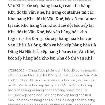
Văn Khê, bốc xếp hàng hóa tại các kho hàng
Khu đô thị Văn Khê, hạ hàng container tại các
kho hàng Khu đô thị Văn Khê, bốc dỡ container
tại các kho hàng Văn Khê, thuê đội bốc xếp tại
Khu đô thị Văn Khê, bốc xếp hàng hóa kho
logistics Hà Đông, bốc xếp hàng hóa khu vực
Văn Khê Hà Đông, dịch vụ bốc xếp hàng hóa Hà
Đông Hà Nội, bốc xếp hàng hóa uy tín Văn Khê,
bốc xếp hàng hóa kho bãi Khu đô thị Văn Khê.
Đăng
07/28/2026
Danh
Chưa được phân loại
Thẻ
bốc dỡ container
,
bốc
vào
dỡ container kho hàng Hà Đông
mục
,
bốc dỡ container Văn Khê
ngày
Hà Đông
,
bốc dỡ hàng xe tải Văn Khê
,
bốc vác
,
bốc vác giá
rẻ KĐT Văn Khê
,
bốc xếp hàng hóa 24/7 Hà Đông
,
bốc xếp
hàng hóa bằng xe nâng
,
bốc xếp hàng hóa đường Tố
Hữu
,
bốc xếp hàng hóa Hà Đông
,
bốc xếp hàng hóa KĐT
Văn Khê
,
bốc xếp hàng hóa La Khê Hà Đông
,
bốc xếp hàng
hóa trọn gói Hà Đông
,
bốc xếp kho bãi Văn Khê
,
bốc xếp