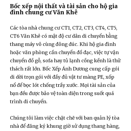
Bốc xếp nội thất và tài sản cho hộ gia
đình chung cư Văn Khê
Các tòa nhà chung cư CT1, CT2, CT3, CT4, CT5,
CT6 Văn Khê có mật độ cư dân di chuyển bằng
thang máy vô cùng đông đúc. Khi hộ gia đình
hoặc văn phòng cần chuyển đồ đạc, việc tự vận
chuyển đồ gỗ, sofa hay tủ lạnh cồng kềnh là thử
thách rất lớn. Bốc Xếp Ánh Dương cung cấp gói
di dời trọn gói với đầy đủ vật tư màng PE, xốp
nổ để bọc lót chống trầy xước. Mọi tài sản của
bạn đều được bảo vệ toàn diện trong suốt quá
trình di chuyển.
Chúng tôi làm việc chặt chẽ với ban quản lý tòa
nhà để đăng ký khung giờ sử dụng thang hàng,