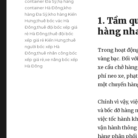
container Đa Sỹ
,
hạ hàng
container Hà Đông
,
kho
hàng Đa Sỹ
,
kho hàng Kiến
1. Tầm qu
Hưng
,
thuê bốc vác Hà
Đông
,
thuê đội bốc xếp giá
hàng nha
rẻ Hà Đông
,
thuê đội bốc
xếp giá rẻ Kiến Hưng
,
thuê
người bốc xếp Hà
Trong hoạt động
Đông
,
thuê nhân công bốc
vàng bạc. Đối vớ
xếp giá rẻ
,
xe nâng bốc xếp
Hà Đông
xe cẩu chở hàng 
phí neo xe, phạt
một chuyến hàn
Chính vì vậy, vi
và bốc dỡ hàng n
việc tốc hành kh
vận hành thông 
hàng phân phối 