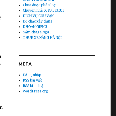
Chưa được phân loại
Chuyển nhà 0383.333.313
e
DỊCH VỤ CỬU VẠN
Đổ chạc xây dựng
KHOAN GIẾNG
Nấm chaga Nga
THUÊ XE NÂNG HÀ NỘI
i
ủa
META
Đăng nhập
RSS bài viết
RSS bình luận
WordPress.org
i
ồn