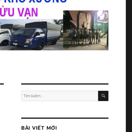
TÌM
Tìm
KIẾM
kiếm:
BÀI VIẾT MỚI