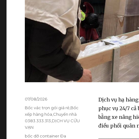
Đăng
07/08/2026
Dịch vụ hạ hàng
vào
Danh
Bốc vác trọn gói giá rẻ
,
Bốc
phục vụ 24/7 cả
ngày
mục
xếp hàng hóa
,
Chuyển nhà
bằng xe nâng hiệ
0383.333.313
,
DỊCH VỤ CỬU
điều phối quân 
VẠN
Thẻ
bốc dỡ container Đa