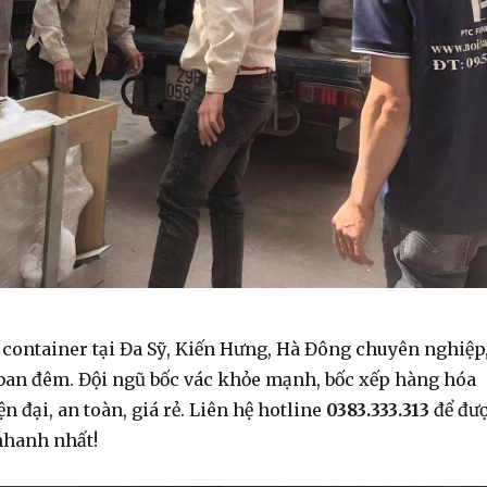
 container tại Đa Sỹ, Kiến Hưng, Hà Đông chuyên nghiệp
 ban đêm. Đội ngũ bốc vác khỏe mạnh, bốc xếp hàng hóa
n đại, an toàn, giá rẻ. Liên hệ hotline
0383.333.313
để đư
nhanh nhất!