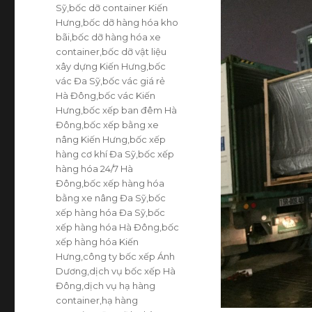
Sỹ
,
bốc dỡ container Kiến
Hưng
,
bốc dỡ hàng hóa kho
bãi
,
bốc dỡ hàng hóa xe
container
,
bốc dỡ vật liệu
xây dựng Kiến Hưng
,
bốc
vác Đa Sỹ
,
bốc vác giá rẻ
Hà Đông
,
bốc vác Kiến
Hưng
,
bốc xếp ban đêm Hà
Đông
,
bốc xếp bằng xe
nâng Kiến Hưng
,
bốc xếp
hàng cơ khí Đa Sỹ
,
bốc xếp
hàng hóa 24/7 Hà
Đông
,
bốc xếp hàng hóa
bằng xe nâng Đa Sỹ
,
bốc
xếp hàng hóa Đa Sỹ
,
bốc
xếp hàng hóa Hà Đông
,
bốc
xếp hàng hóa Kiến
Hưng
,
công ty bốc xếp Ánh
Dương
,
dịch vụ bốc xếp Hà
Đông
,
dịch vụ hạ hàng
container
,
hạ hàng