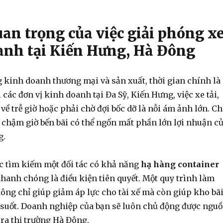
an trọng của việc giải phóng x
nh tại Kiến Hưng, Hà Đông
 kinh doanh thương mại và sản xuất, thời gian chính là
i các đơn vị kinh doanh tại Đa Sỹ, Kiến Hưng, việc xe tải,
về trễ giờ hoặc phải chờ đợi bốc dỡ là nỗi ám ảnh lớn. Ch
 chậm giờ bến bãi có thể ngốn mất phần lớn lợi nhuận c
g.
ệc tìm kiếm một đối tác có khả năng
hạ hàng container
hanh chóng là điều kiện tiên quyết. Một quy trình làm
ông chỉ giúp giảm áp lực cho tài xế mà còn giúp kho bã
suốt. Doanh nghiệp của bạn sẽ luôn chủ động được ngu
ra thị trường Hà Đông.