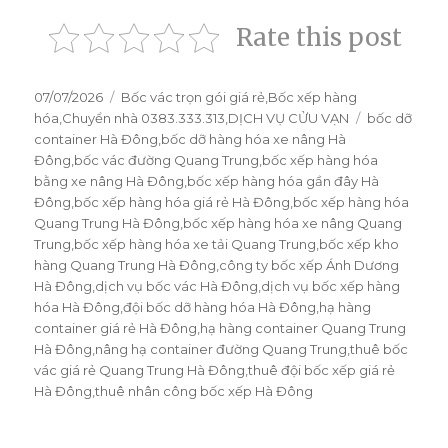
Rate this post
Đăng
07/07/2026
Danh
Bốc vác trọn gói giá rẻ
,
Bốc xếp hàng
vào
hóa
,
Chuyển nhà 0383.333.313
mục
,
DỊCH VỤ CỬU VẠN
Thẻ
bốc dỡ
ngày
container Hà Đông
,
bốc dỡ hàng hóa xe nâng Hà
Đông
,
bốc vác đường Quang Trung
,
bốc xếp hàng hóa
bằng xe nâng Hà Đông
,
bốc xếp hàng hóa gần đây Hà
Đông
,
bốc xếp hàng hóa giá rẻ Hà Đông
,
bốc xếp hàng hóa
Quang Trung Hà Đông
,
bốc xếp hàng hóa xe nâng Quang
Trung
,
bốc xếp hàng hóa xe tải Quang Trung
,
bốc xếp kho
hàng Quang Trung Hà Đông
,
công ty bốc xếp Ánh Dương
Hà Đông
,
dịch vụ bốc vác Hà Đông
,
dịch vụ bốc xếp hàng
hóa Hà Đông
,
đội bốc dỡ hàng hóa Hà Đông
,
hạ hàng
container giá rẻ Hà Đông
,
hạ hàng container Quang Trung
Hà Đông
,
nâng hạ container đường Quang Trung
,
thuê bốc
vác giá rẻ Quang Trung Hà Đông
,
thuê đội bốc xếp giá rẻ
Hà Đông
,
thuê nhân công bốc xếp Hà Đông