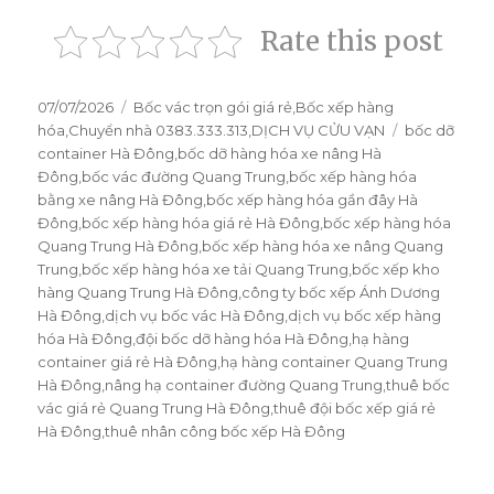
Rate this post
Đăng
07/07/2026
Danh
Bốc vác trọn gói giá rẻ
,
Bốc xếp hàng
vào
hóa
,
Chuyển nhà 0383.333.313
mục
,
DỊCH VỤ CỬU VẠN
Thẻ
bốc dỡ
ngày
container Hà Đông
,
bốc dỡ hàng hóa xe nâng Hà
Đông
,
bốc vác đường Quang Trung
,
bốc xếp hàng hóa
bằng xe nâng Hà Đông
,
bốc xếp hàng hóa gần đây Hà
Đông
,
bốc xếp hàng hóa giá rẻ Hà Đông
,
bốc xếp hàng hóa
Quang Trung Hà Đông
,
bốc xếp hàng hóa xe nâng Quang
Trung
,
bốc xếp hàng hóa xe tải Quang Trung
,
bốc xếp kho
hàng Quang Trung Hà Đông
,
công ty bốc xếp Ánh Dương
Hà Đông
,
dịch vụ bốc vác Hà Đông
,
dịch vụ bốc xếp hàng
hóa Hà Đông
,
đội bốc dỡ hàng hóa Hà Đông
,
hạ hàng
container giá rẻ Hà Đông
,
hạ hàng container Quang Trung
Hà Đông
,
nâng hạ container đường Quang Trung
,
thuê bốc
vác giá rẻ Quang Trung Hà Đông
,
thuê đội bốc xếp giá rẻ
Hà Đông
,
thuê nhân công bốc xếp Hà Đông