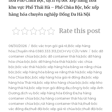
hóa Phố Chùa Bộc, dịch vụ bốc xếp hàng hóa
khu vực Phố Thái Hà – Phố Chùa Bộc, bốc xếp
hàng hóa chuyên nghiệp Đống Đa Hà Nội
Rate this post
Đăng
06/30/2026
Danh
Bốc vác trọn gói giá rẻ
,
Bốc xếp hàng
vào
hóa
,
Chuyển nhà 0383.333.313
mục
,
DỊCH VỤ CỬU VẠN
Thẻ
bốc dỡ
ngày
container chùa bộc
,
bốc dỡ container thái hà
,
bốc dỡ hàng
hóa chùa bộc
,
bốc dỡ hàng hóa thái hà
,
bốc vác chùa
bộc
,
bốc vác thái hà
,
bốc xếp hàng hóa bằng xe nâng chùa
bộc
,
bốc xếp hàng hóa bằng xe nâng thái hà
,
bốc xếp hàng
hóa Chùa Bộc
,
bốc xếp hàng hóa giá rẻ đống đa
,
bốc xếp
hàng hóa Thái Hà
,
bốc xếp kho hàng chùa bộc
,
bốc xếp kho
hàng thái hà
,
bốc xếp trọn gói đống đa
,
công ty bốc xếp Ánh
Dương
,
dịch vụ bốc xếp hàng hóa Đống Đa
,
hạ hàng
container chùa bộc
,
hạ hàng container thái hà
,
rút hàng
container chùa bộc
,
rút hàng container thái hà
,
thuê bốc
vác đống đa
,
thuê đội bốc xếp giá rẻ chùa bộc
,
thuê đội bốc