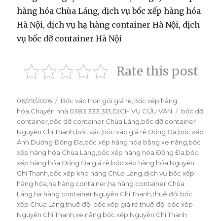
hàng hóa Chùa Láng, dịch vụ bốc xếp hàng hóa
Hà Nội, dịch vụ hạ hàng container Hà Nội, dịch
vụ bốc dỡ container Hà Nội
Rate this post
Đăng
06/29/2026
Danh
Bốc vác trọn gói giá rẻ
,
Bốc xếp hàng
vào
hóa
,
Chuyển nhà 0383.333.313
mục
,
DỊCH VỤ CỬU VẠN
Thẻ
bốc dỡ
ngày
container
,
bốc dỡ container Chùa Láng
,
bốc dỡ container
Nguyễn Chí Thanh
,
bốc vác
,
bốc vác giá rẻ Đống Đa
,
bốc xếp
Ánh Dương Đống Đa
,
bốc xếp hàng hóa bằng xe nâng
,
bốc
xếp hàng hóa Chùa Láng
,
bốc xếp hàng hóa Đống Đa
,
bốc
xếp hàng hóa Đống Đa giá rẻ
,
bốc xếp hàng hóa Nguyễn
Chí Thanh
,
bốc xếp kho hàng Chùa Láng
,
dịch vụ bốc xếp
hàng hóa
,
hạ hàng container
,
hạ hàng container Chùa
Láng
,
hạ hàng container Nguyễn Chí Thanh
,
thuê đội bốc
xếp Chùa Láng
,
thuê đội bốc xếp giá rẻ
,
thuê đội bốc xếp
Nguyễn Chí Thanh
,
xe nâng bốc xếp Nguyễn Chí Thanh