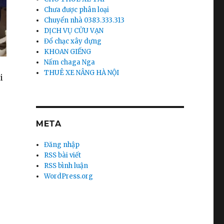
Chưa được phân loại
Chuyển nhà 0383.333.313
DỊCH VỤ CỬU VẠN
Đổ chạc xây dựng
KHOAN GIẾNG
Nấm chaga Nga
THUÊ XE NÂNG HÀ NỘI
i
META
Đăng nhập
RSS bài viết
RSS bình luận
WordPress.org