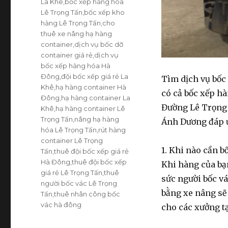
La Khê
,
bốc xếp hàng hóa
Lê Trọng Tấn
,
bốc xếp kho
hàng Lê Trọng Tấn
,
cho
thuê xe nâng hạ hàng
container
,
dịch vụ bốc dỡ
container giá rẻ
,
dịch vụ
bốc xếp hàng hóa Hà
Đông
,
đội bốc xếp giá rẻ La
Tìm
dịch vụ bốc
Khê
,
hạ hàng container Hà
có cả
bốc xếp h
Đông
,
hạ hàng container La
Đường Lê Trọng 
Khê
,
hạ hàng container Lê
Trọng Tấn
,
nâng hạ hàng
Ánh Dương đáp ứ
hóa Lê Trọng Tấn
,
rút hàng
container Lê Trọng
1. Khi nào cần b
Tấn
,
thuê đội bốc xếp giá rẻ
Hà Đông
,
thuê đội bốc xếp
Khi hàng của bạ
giá rẻ Lê Trọng Tấn
,
thuê
sức người
bốc v
người bốc vác Lê Trọng
bằng xe nâng
sẽ 
Tấn
,
thuê nhân công bốc
vác hà đông
cho các xưởng t