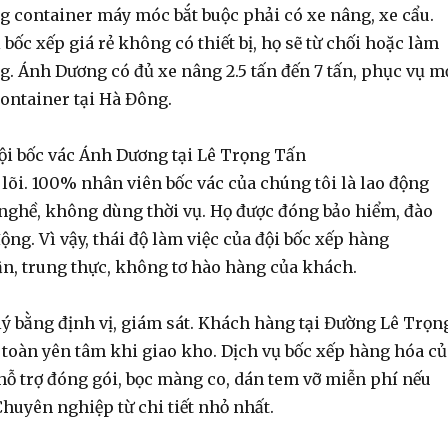
g container
máy móc bắt buộc phải có xe nâng, xe cẩu.
 bốc xếp giá rẻ
không có thiết bị, họ sẽ từ chối hoặc làm
g. Ánh Dương có đủ xe nâng 2.5 tấn đến 7 tấn, phục vụ m
container
tại Hà Đông.
đội bốc vác Ánh Dương tại Lê Trọng Tấn
t lõi. 100% nhân viên
bốc vác
của chúng tôi là lao động
nghề, không dùng thời vụ. Họ được đóng bảo hiểm, đào
động. Vì vậy, thái độ làm việc của
đội bốc xếp hàng
n, trung thực, không tơ hào hàng của khách.
lý bằng định vị, giám sát. Khách hàng tại Đường Lê Trọn
 toàn yên tâm khi giao kho.
Dịch vụ bốc xếp hàng hóa
củ
ỗ trợ đóng gói, bọc màng co, dán tem vỡ miễn phí nếu
huyên nghiệp từ chi tiết nhỏ nhất.