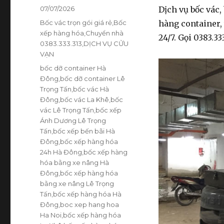
Đăng
07/07/2026
Dịch vụ bốc vác,
vào
Danh
Bốc vác trọn gói giá rẻ
,
Bốc
hàng container,
ngày
mục
xếp hàng hóa
,
Chuyển nhà
24/7. Gọi 0383.33
0383.333.313
,
DỊCH VỤ CỬU
VẠN
Thẻ
bốc dỡ container Hà
Đông
,
bốc dỡ container Lê
Trọng Tấn
,
bốc vác Hà
Đông
,
bốc vác La Khê
,
bốc
vác Lê Trọng Tấn
,
bốc xếp
Ánh Dương Lê Trọng
Tấn
,
bốc xếp bến bãi Hà
Đông
,
bốc xếp hàng hóa
24h Hà Đông
,
bốc xếp hàng
hóa bằng xe nâng Hà
Đông
,
bốc xếp hàng hóa
bằng xe nâng Lê Trọng
Tấn
,
bốc xếp hàng hóa Hà
Đông
,
boc xep hang hoa
Ha Noi
,
bốc xếp hàng hóa