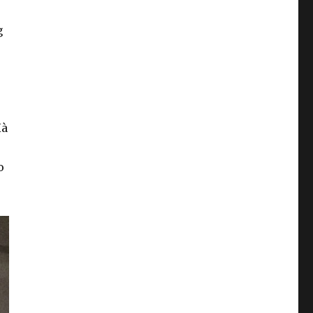
g
Hà
o