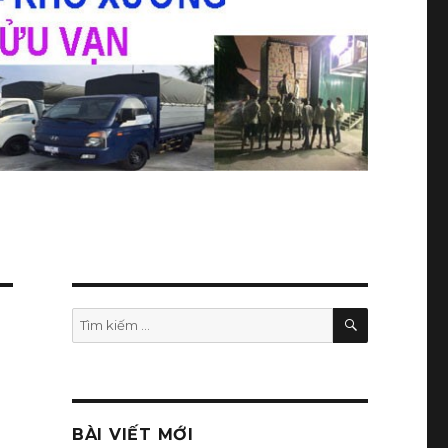
TÌM
Tìm
KIẾM
kiếm:
BÀI VIẾT MỚI