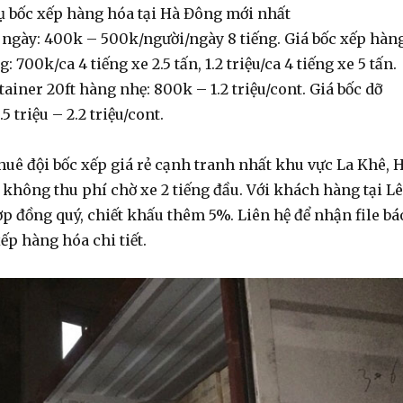
vụ bốc xếp hàng hóa tại Hà Đông mới nhất
 ngày: 400k – 500k/người/ngày 8 tiếng. Giá
bốc xếp hàn
ng
: 700k/ca 4 tiếng xe 2.5 tấn, 1.2 triệu/ca 4 tiếng xe 5 tấn.
tainer
20ft hàng nhẹ: 800k – 1.2 triệu/cont. Giá
bốc dỡ
.5 triệu – 2.2 triệu/cont.
huê đội bốc xếp giá rẻ
cạnh tranh nhất khu vực La Khê, 
không thu phí chờ xe 2 tiếng đầu. Với khách hàng tại Lê
p đồng quý, chiết khấu thêm 5%. Liên hệ để nhận file bá
xếp hàng hóa
chi tiết.