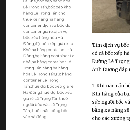
La Khê
,
bốc xếp hàng hóa
Lê Trọng Tấn
,
bốc xếp kho
hàng Lê Trọng Tấn
,
cho
thuê xe nâng hạ hàng
container
,
dịch vụ bốc dỡ
container giá rẻ
,
dịch vụ
bốc xếp hàng hóa Hà
Đông
,
đội bốc xếp giá rẻ La
Tìm
dịch vụ bốc
Khê
,
hạ hàng container Hà
có cả
bốc xếp h
Đông
,
hạ hàng container La
Đường Lê Trọng 
Khê
,
hạ hàng container Lê
Trọng Tấn
,
nâng hạ hàng
Ánh Dương đáp ứ
hóa Lê Trọng Tấn
,
rút hàng
container Lê Trọng
1. Khi nào cần b
Tấn
,
thuê đội bốc xếp giá rẻ
Hà Đông
,
thuê đội bốc xếp
Khi hàng của bạ
giá rẻ Lê Trọng Tấn
,
thuê
sức người
bốc v
người bốc vác Lê Trọng
bằng xe nâng
sẽ 
Tấn
,
thuê nhân công bốc
vác hà đông
cho các xưởng t