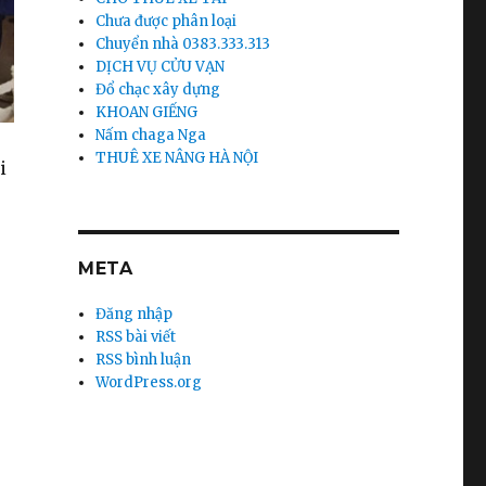
Chưa được phân loại
Chuyển nhà 0383.333.313
DỊCH VỤ CỬU VẠN
Đổ chạc xây dựng
KHOAN GIẾNG
Nấm chaga Nga
THUÊ XE NÂNG HÀ NỘI
i
META
Đăng nhập
RSS bài viết
RSS bình luận
WordPress.org