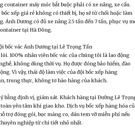
g container
máy móc bắt buộc phải có xe nâng, xe cẩu.
 bốc xếp giá rẻ
không có thiết bị, họ sẽ từ chối hoặc làm
g. Ánh Dương có đủ xe nâng 2.5 tấn đến 7 tấn, phục vụ m
container
tại Hà Đông.
đội bốc vác Ánh Dương tại Lê Trọng Tấn
t lõi. 100% nhân viên
bốc vác
của chúng tôi là lao động
nghề, không dùng thời vụ. Họ được đóng bảo hiểm, đào
động. Vì vậy, thái độ làm việc của
đội bốc xếp hàng
n, trung thực, không tơ hào hàng của khách.
lý bằng định vị, giám sát. Khách hàng tại Đường Lê Trọn
 toàn yên tâm khi giao kho.
Dịch vụ bốc xếp hàng hóa
củ
ỗ trợ đóng gói, bọc màng co, dán tem vỡ miễn phí nếu
huyên nghiệp từ chi tiết nhỏ nhất.