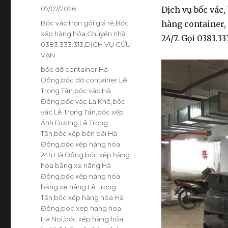
Đăng
07/07/2026
Dịch vụ bốc vác,
vào
Danh
Bốc vác trọn gói giá rẻ
,
Bốc
hàng container,
ngày
mục
xếp hàng hóa
,
Chuyển nhà
24/7. Gọi 0383.33
0383.333.313
,
DỊCH VỤ CỬU
VẠN
Thẻ
bốc dỡ container Hà
Đông
,
bốc dỡ container Lê
Trọng Tấn
,
bốc vác Hà
Đông
,
bốc vác La Khê
,
bốc
vác Lê Trọng Tấn
,
bốc xếp
Ánh Dương Lê Trọng
Tấn
,
bốc xếp bến bãi Hà
Đông
,
bốc xếp hàng hóa
24h Hà Đông
,
bốc xếp hàng
hóa bằng xe nâng Hà
Đông
,
bốc xếp hàng hóa
bằng xe nâng Lê Trọng
Tấn
,
bốc xếp hàng hóa Hà
Đông
,
boc xep hang hoa
Ha Noi
,
bốc xếp hàng hóa