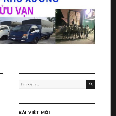
TÌM
Tìm
KIẾM
kiếm:
BÀI VIẾT MỚI