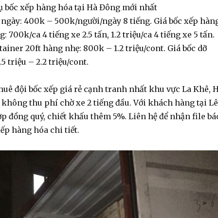
vụ bốc xếp hàng hóa tại Hà Đông mới nhất
 ngày: 400k – 500k/người/ngày 8 tiếng. Giá
bốc xếp hàn
ng
: 700k/ca 4 tiếng xe 2.5 tấn, 1.2 triệu/ca 4 tiếng xe 5 tấn.
tainer
20ft hàng nhẹ: 800k – 1.2 triệu/cont. Giá
bốc dỡ
.5 triệu – 2.2 triệu/cont.
huê đội bốc xếp giá rẻ
cạnh tranh nhất khu vực La Khê, 
không thu phí chờ xe 2 tiếng đầu. Với khách hàng tại Lê
p đồng quý, chiết khấu thêm 5%. Liên hệ để nhận file bá
xếp hàng hóa
chi tiết.