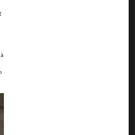
g
Hà
o