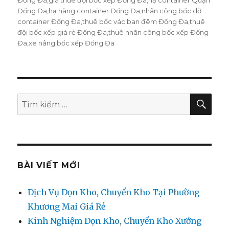
Đống Đa
,
hạ hàng container Đống Đa
,
nhân công bốc dỡ
container Đống Đa
,
thuê bốc vác ban đêm Đống Đa
,
thuê
đội bốc xếp giá rẻ Đống Đa
,
thuê nhân công bốc xếp Đống
Đa
,
xe nâng bốc xếp Đống Đa
TÌM
Tìm
KIẾ
kiếm:
BÀI VIẾT MỚI
Dịch Vụ Dọn Kho, Chuyển Kho Tại Phường
Khương Mai Giá Rẻ
Kinh Nghiệm Dọn Kho, Chuyển Kho Xưởng