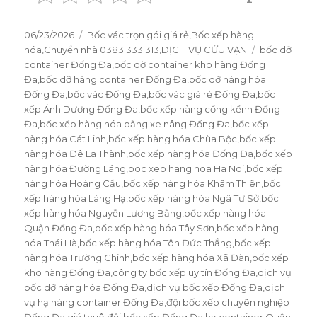
Đăng
06/23/2026
Danh
Bốc vác trọn gói giá rẻ
,
Bốc xếp hàng
vào
hóa
,
Chuyển nhà 0383.333.313
mục
,
DỊCH VỤ CỬU VẠN
Thẻ
bốc dỡ
ngày
container Đống Đa
,
bốc dỡ container kho hàng Đống
Đa
,
bốc dỡ hàng container Đống Đa
,
bốc dỡ hàng hóa
Đống Đa
,
bốc vác Đống Đa
,
bốc vác giá rẻ Đống Đa
,
bốc
xếp Ánh Dương Đống Đa
,
bốc xếp hàng cồng kềnh Đống
Đa
,
bốc xếp hàng hóa bằng xe nâng Đống Đa
,
bốc xếp
hàng hóa Cát Linh
,
bốc xếp hàng hóa Chùa Bộc
,
bốc xếp
hàng hóa Đê La Thành
,
bốc xếp hàng hóa Đống Đa
,
bốc xếp
hàng hóa Đường Láng
,
boc xep hang hoa Ha Noi
,
bốc xếp
hàng hóa Hoàng Cầu
,
bốc xếp hàng hóa Khâm Thiên
,
bốc
xếp hàng hóa Láng Hạ
,
bốc xếp hàng hóa Ngã Tư Sở
,
bốc
xếp hàng hóa Nguyễn Lương Bằng
,
bốc xếp hàng hóa
Quận Đống Đa
,
bốc xếp hàng hóa Tây Sơn
,
bốc xếp hàng
hóa Thái Hà
,
bốc xếp hàng hóa Tôn Đức Thắng
,
bốc xếp
hàng hóa Trường Chinh
,
bốc xếp hàng hóa Xã Đàn
,
bốc xếp
kho hàng Đống Đa
,
công ty bốc xếp uy tín Đống Đa
,
dịch vụ
bốc dỡ hàng hóa Đống Đa
,
dịch vụ bốc xếp Đống Đa
,
dịch
vụ hạ hàng container Đống Đa
,
đội bốc xếp chuyên nghiệp
Đống Đa
,
giá thuê đội bốc xếp Đống Đa
,
hạ container Quận