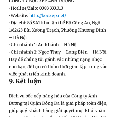
CÔNG TY BỐC XẾP ÁNH DƯƠNG
•
Hotline/Zalo:
0383.333.313
•
Website:
http://bocxep.net/
•
Địa chỉ:
Số 9A1 khu tập thể Bộ Công An, Ngõ
1/62/23 Bùi Xương Trạch, Phường Khương Đình
– Hà Nội
•
Chi nhánh 1:
An Khánh – Hà Nội
•
Chi nhánh 2:
Ngọc Thụy – Long Biên – Hà Nội
Hãy để chúng tôi gánh vác những nặng nhọc
cho bạn, để bạn có thêm thời gian tập trung vào
việc phát triển kinh doanh.
9. Kết luận
Dịch vụ bốc xếp hàng hóa của Công ty Ánh
Dương tại Quận Đống Đa là giải pháp toàn diện,
giúp quý khách hàng giải quyết mọi khó khăn