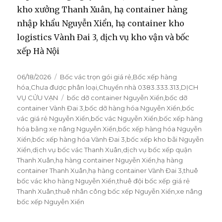
kho xưởng Thanh Xuân, hạ container hàng
nhập khẩu Nguyễn Xiển, hạ container kho
logistics Vành Đai 3, dịch vụ kho vận và bốc
xếp Hà Nội
Đăng
06/18/2026
Danh
Bốc vác trọn gói giá rẻ
,
Bốc xếp hàng
vào
hóa
,
Chưa được phân loại
mục
,
Chuyển nhà 0383.333.313
,
DỊCH
ngày
VỤ CỬU VẠN
Thẻ
bốc dỡ container Nguyễn Xiển
,
bốc dỡ
container Vành Đai 3
,
bốc dỡ hàng hóa Nguyễn Xiển
,
bốc
vác giá rẻ Nguyễn Xiển
,
bốc vác Nguyễn Xiển
,
bốc xếp hàng
hóa bằng xe nâng Nguyễn Xiển
,
bốc xếp hàng hóa Nguyễn
Xiển
,
bốc xếp hàng hóa Vành Đai 3
,
bốc xếp kho bãi Nguyễn
Xiển
,
dịch vụ bốc vác Thanh Xuân
,
dịch vụ bốc xếp quận
Thanh Xuân
,
hạ hàng container Nguyễn Xiển
,
hạ hàng
container Thanh Xuân
,
hạ hàng container Vành Đai 3
,
thuê
bốc vác kho hàng Nguyễn Xiển
,
thuê đội bốc xếp giá rẻ
Thanh Xuân
,
thuê nhân công bốc xếp Nguyễn Xiển
,
xe nâng
bốc xếp Nguyễn Xiển