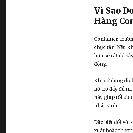
Vì Sao D
Hàng Con
Container thườn
chục tấn. Nếu k
hợp sẽ rất dễ xả
động.
Khi sử dụng
dịc
hỗ trợ đầy đủ nh
này giúp tối ưu 
phát sinh.
Đặc biệt đối với
xuất hoặc thươn