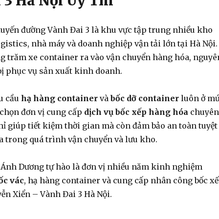
 3 Hà Nội Uy Tín
tuyến đường Vành Đai 3 là khu vực tập trung nhiều kho
ogistics, nhà máy và doanh nghiệp vận tải lớn tại Hà Nội.
g trăm xe container ra vào vận chuyển hàng hóa, nguyê
t bị phục vụ sản xuất kinh doanh.
hu cầu
hạ hàng container
và
bốc dỡ container
luôn ở m
a chọn đơn vị cung cấp
dịch vụ bốc xếp hàng hóa
chuyên
ỉ giúp tiết kiệm thời gian mà còn đảm bảo an toàn tuyệt
a trong quá trình vận chuyển và lưu kho.
 Ánh Dương tự hào là đơn vị nhiều năm kinh nghiệm
ốc vác
, hạ hàng container và cung cấp nhân công bốc x
ễn Xiển – Vành Đai 3 Hà Nội.