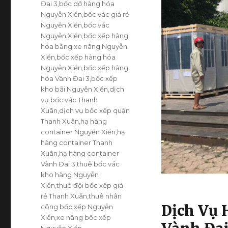
Đai 3
,
bốc dỡ hàng hóa
Nguyễn Xiển
,
bốc vác giá rẻ
Nguyễn Xiển
,
bốc vác
Nguyễn Xiển
,
bốc xếp hàng
hóa bằng xe nâng Nguyễn
Xiển
,
bốc xếp hàng hóa
Nguyễn Xiển
,
bốc xếp hàng
hóa Vành Đai 3
,
bốc xếp
kho bãi Nguyễn Xiển
,
dịch
vụ bốc vác Thanh
Xuân
,
dịch vụ bốc xếp quận
Thanh Xuân
,
hạ hàng
container Nguyễn Xiển
,
hạ
hàng container Thanh
Xuân
,
hạ hàng container
Vành Đai 3
,
thuê bốc vác
kho hàng Nguyễn
Xiển
,
thuê đội bốc xếp giá
rẻ Thanh Xuân
,
thuê nhân
Dịch Vụ 
công bốc xếp Nguyễn
Xiển
,
xe nâng bốc xếp