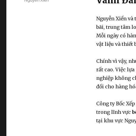
Vành Đai
Nguyễn Xiển
Nguyễn Xiển và 
bãi, trung tâm l
Mỗi ngày có hàn
vật liệu và thiế
Chính vì vậy, n
rất cao. Việc lự
nghiệp không ch
đối cho hàng hó
Công ty Bốc Xếp
trong lĩnh vực
b
tại khu vực Nguy