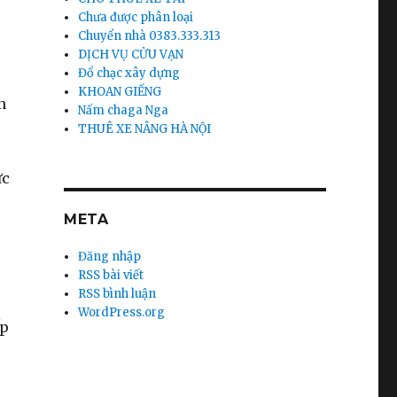
Chưa được phân loại
Chuyển nhà 0383.333.313
DỊCH VỤ CỬU VẠN
Đổ chạc xây dựng
KHOAN GIẾNG
n
Nấm chaga Nga
THUÊ XE NÂNG HÀ NỘI
ức
META
Đăng nhập
RSS bài viết
RSS bình luận
WordPress.org
ếp