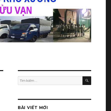
TÌM
Tìm
KIẾM
kiếm:
BÀI VIẾT MỚI