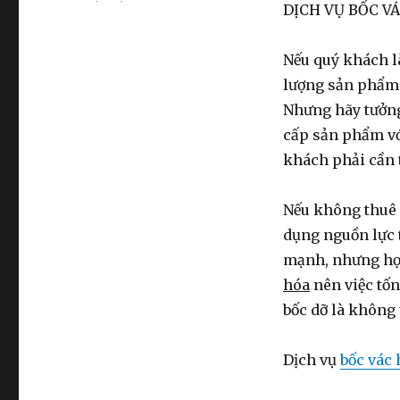
DỊCH VỤ BỐC V
Cần
thuê
bốc
Nếu quý khách l
vác
lượng sản phẩm í
giá
rẻ
Nhưng hãy tưởng
hãy
cấp sản phẩm với
gọi
khách phải cần 
:
0383.333.313
Nếu không thuê
dụng nguồn lực 
mạnh, nhưng họ 
hóa
nên việc tốn
bốc dỡ là không 
Dịch vụ
bốc vác