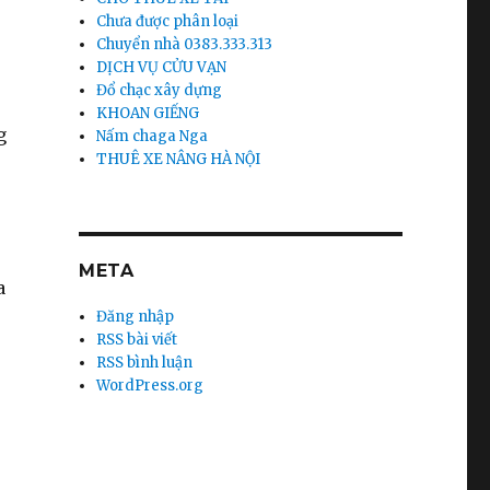
Chưa được phân loại
Chuyển nhà 0383.333.313
DỊCH VỤ CỬU VẠN
Đổ chạc xây dựng
KHOAN GIẾNG
g
Nấm chaga Nga
THUÊ XE NÂNG HÀ NỘI
META
a
Đăng nhập
RSS bài viết
RSS bình luận
WordPress.org