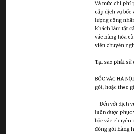
Và mức chi phí p
cấp dịch vụ bốc
lượng công nhân
khách làm tất cả
vác hàng hóa củ
viên chuyên ngh
Tại sao phải sử
BỐC VÁC HÀ NỘI 
gói, hoặc theo g
– Đến với dịch 
luôn được phục 
bốc vác chuyên 
đóng gói hàng hó