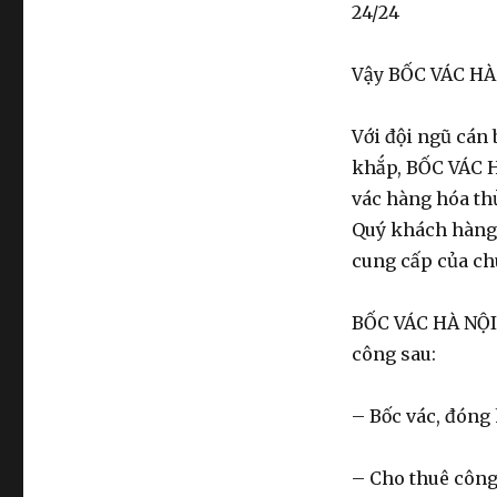
24/24
Vậy BỐC VÁC HÀ 
Với đội ngũ cán 
khắp, BỐC VÁC HÀ
vác hàng hóa th
Quý khách hàng 
cung cấp của ch
BỐC VÁC HÀ NỘI 
công sau:
– Bốc vác, đóng 
– Cho thuê công