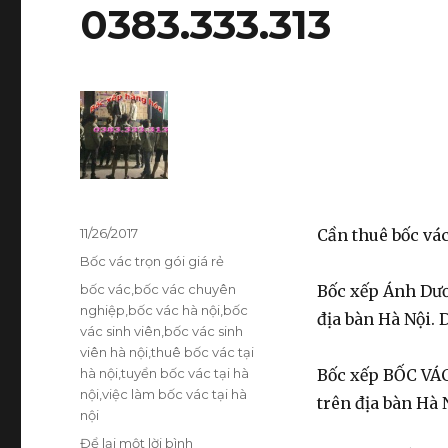
0383.333.313
Đăng
11/26/2017
Cần thuê bốc vác 
vào
Danh
Bốc vác trọn gói giá rẻ
ngày
mục
Thẻ
bốc vác
,
bốc vác chuyên
Bốc xếp Ánh Dươ
nghiệp
,
bốc vác hà nội
,
bốc
địa bàn Hà Nội. 
vác sinh viên
,
bốc vác sinh
viên hà nội
,
thuê bốc vác tại
hà nội
,
tuyển bốc vác tại hà
Bốc xếp BỐC VÁC
nội
,
việc làm bốc vác tại hà
trên địa bàn Hà 
nội
Để lại một lời bình
ở