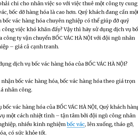
hải chi cho nhân việc so với việc thuê một công ty cung
 vác, bốc dỡ hàng hóa là cao hơn. Quý khách đang cần mộ
 bốc vác hàng hóa chuyên nghiệp có thể giúp đỡ quý
 công việc khó khăn đấy? Vậy thì hãy sử dụng dịch vụ b
a công ty vận chuyển BỐC VÁC HÀ NỘI với đội ngũ nhân
iệp – giá cả cạnh tranh.
 dụng dịch vụ bốc vác hàng hóa của BỐC VÁC HÀ NỘI?
nhận bốc vác hàng hóa, bốc vác hàng hóa theo giá trọn
iá nhân công.
vụ bốc vác hàng hóa của BỐC VÁC HÀ NỘI, Quý khách hàn
vụ một cách nhiệt tình – tận tâm bởi đội ngũ công nhân
nghiệp, nhiều kinh nghiệm
bốc vác
, lên xuống, tháo gỡ,
a, có sức khỏe tốt.