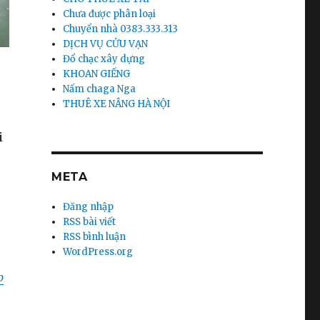
Chưa được phân loại
Chuyển nhà 0383.333.313
DỊCH VỤ CỬU VẠN
Đổ chạc xây dựng
KHOAN GIẾNG
Nấm chaga Nga
THUÊ XE NÂNG HÀ NỘI
i
META
Đăng nhập
RSS bài viết
RSS bình luận
WordPress.org
p