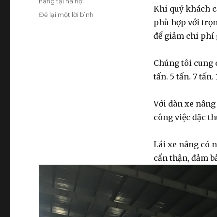
nâng tại hà nội
Khi quý khách 
Để lại một lời bình
ở
phù hợp với trọ
Dịch
vụ
để giảm chi phí 
cho
thuê
Chúng tôi cung 
xe
nâng
tấn. 5 tấn. 7 tấn
tại
Hà
Với dàn xe nâng
Nội
công việc đặc th
Lái xe nâng có 
cẩn thận, đảm bả