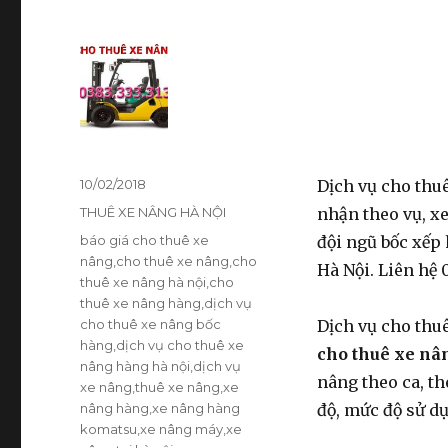
Đăng
10/02/2018
Dịch vụ cho thuê
vào
Danh
THUÊ XE NÂNG HÀ NỘI
nhận theo vụ, xe
ngày
mục
Thẻ
báo giá cho thuê xe
đội ngũ bốc xếp 
nâng
,
cho thuê xe nâng
,
cho
Hà Nội. Liên hệ 
thuê xe nâng hà nội
,
cho
thuê xe nâng hàng
,
dịch vụ
cho thuê xe nâng bốc
Dịch vụ cho thu
hàng
,
dịch vụ cho thuê xe
cho thuê xe nâ
nâng hàng hà nội
,
dịch vụ
nâng theo ca, th
xe nâng
,
thuê xe nâng
,
xe
nâng hàng
,
xe nâng hàng
độ, mức độ sử d
komatsu
,
xe nâng máy
,
xe