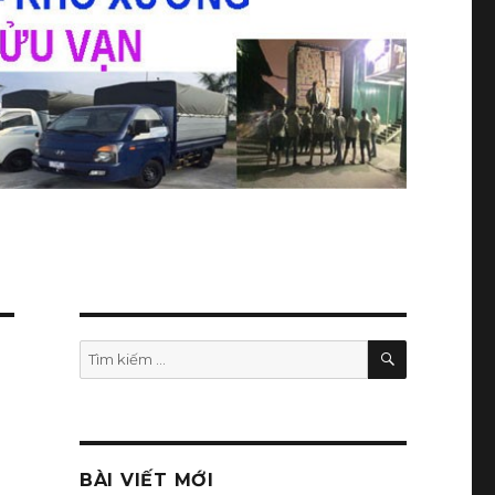
TÌM
Tìm
KIẾM
kiếm:
BÀI VIẾT MỚI