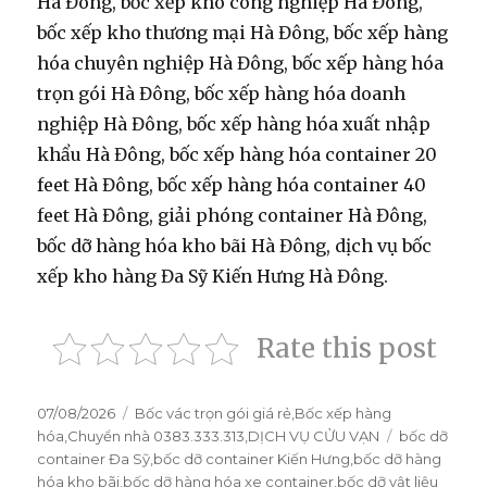
Hà Đông, bốc xếp kho công nghiệp Hà Đông,
bốc xếp kho thương mại Hà Đông, bốc xếp hàng
hóa chuyên nghiệp Hà Đông, bốc xếp hàng hóa
trọn gói Hà Đông, bốc xếp hàng hóa doanh
nghiệp Hà Đông, bốc xếp hàng hóa xuất nhập
khẩu Hà Đông, bốc xếp hàng hóa container 20
feet Hà Đông, bốc xếp hàng hóa container 40
feet Hà Đông, giải phóng container Hà Đông,
bốc dỡ hàng hóa kho bãi Hà Đông, dịch vụ bốc
xếp kho hàng Đa Sỹ Kiến Hưng Hà Đông.
Rate this post
Đăng
07/08/2026
Danh
Bốc vác trọn gói giá rẻ
,
Bốc xếp hàng
vào
hóa
,
Chuyển nhà 0383.333.313
mục
,
DỊCH VỤ CỬU VẠN
Thẻ
bốc dỡ
ngày
container Đa Sỹ
,
bốc dỡ container Kiến Hưng
,
bốc dỡ hàng
hóa kho bãi
,
bốc dỡ hàng hóa xe container
,
bốc dỡ vật liệu