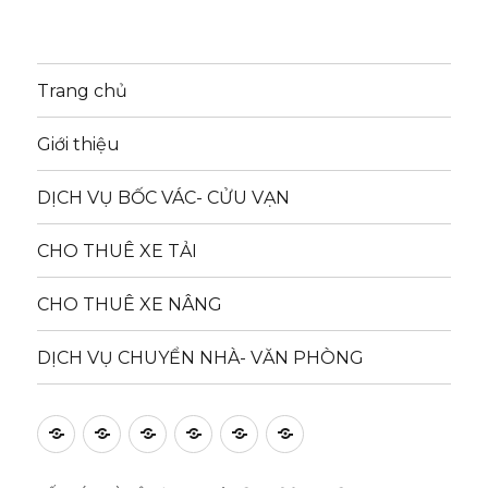
Trang chủ
Giới thiệu
DỊCH VỤ BỐC VÁC- CỬU VẠN
CHO THUÊ XE TẢI
CHO THUÊ XE NÂNG
DỊCH VỤ CHUYỂN NHÀ- VĂN PHÒNG
Trang
Giới
DỊCH
CHO
CHO
DỊCH
chủ
thiệu
VỤ
THUÊ
THUÊ
VỤ