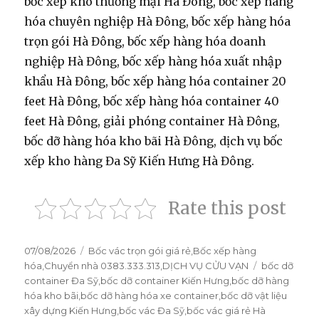
bốc xếp kho thương mại Hà Đông, bốc xếp hàng
hóa chuyên nghiệp Hà Đông, bốc xếp hàng hóa
trọn gói Hà Đông, bốc xếp hàng hóa doanh
nghiệp Hà Đông, bốc xếp hàng hóa xuất nhập
khẩu Hà Đông, bốc xếp hàng hóa container 20
feet Hà Đông, bốc xếp hàng hóa container 40
feet Hà Đông, giải phóng container Hà Đông,
bốc dỡ hàng hóa kho bãi Hà Đông, dịch vụ bốc
xếp kho hàng Đa Sỹ Kiến Hưng Hà Đông.
Rate this post
Đăng
07/08/2026
Danh
Bốc vác trọn gói giá rẻ
,
Bốc xếp hàng
vào
hóa
,
Chuyển nhà 0383.333.313
mục
,
DỊCH VỤ CỬU VẠN
Thẻ
bốc dỡ
ngày
container Đa Sỹ
,
bốc dỡ container Kiến Hưng
,
bốc dỡ hàng
hóa kho bãi
,
bốc dỡ hàng hóa xe container
,
bốc dỡ vật liệu
xây dựng Kiến Hưng
,
bốc vác Đa Sỹ
,
bốc vác giá rẻ Hà