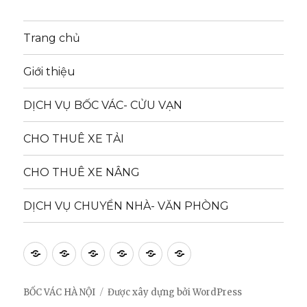
Trang chủ
Giới thiệu
DỊCH VỤ BỐC VÁC- CỬU VẠN
CHO THUÊ XE TẢI
CHO THUÊ XE NÂNG
DỊCH VỤ CHUYỂN NHÀ- VĂN PHÒNG
Trang
Giới
DỊCH
CHO
CHO
DỊCH
chủ
thiệu
VỤ
THUÊ
THUÊ
VỤ
BỐC
XE
XE
CHUYỂN
BỐC VÁC HÀ NỘI
Được xây dựng bởi WordPress