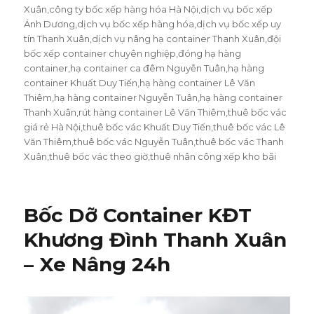
Xuân
,
công ty bốc xếp hàng hóa Hà Nội
,
dịch vụ bốc xếp
Ánh Dương
,
dịch vụ bốc xếp hàng hóa
,
dịch vụ bốc xếp uy
tín Thanh Xuân
,
dịch vụ nâng hạ container Thanh Xuân
,
đội
bốc xếp container chuyên nghiệp
,
đóng hạ hàng
container
,
hạ container ca đêm Nguyễn Tuân
,
hạ hàng
container Khuất Duy Tiến
,
hạ hàng container Lê Văn
Thiêm
,
hạ hàng container Nguyễn Tuân
,
hạ hàng container
Thanh Xuân
,
rút hàng container Lê Văn Thiêm
,
thuê bốc vác
giá rẻ Hà Nội
,
thuê bốc vác Khuất Duy Tiến
,
thuê bốc vác Lê
Văn Thiêm
,
thuê bốc vác Nguyễn Tuân
,
thuê bốc vác Thanh
Xuân
,
thuê bốc vác theo giờ
,
thuê nhân công xếp kho bãi
Bốc Dỡ Container KĐT
Khương Đình Thanh Xuân
– Xe Nâng 24h