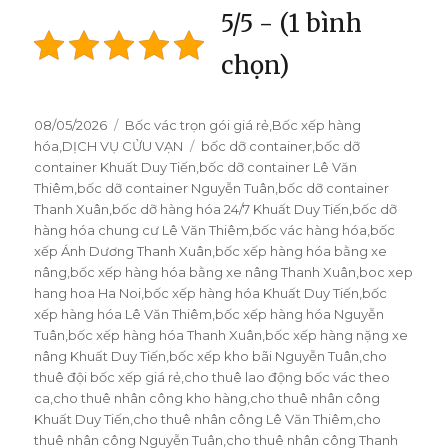
5/5 - (1 bình
chọn)
Đăng
08/05/2026
Danh
Bốc vác trọn gói giá rẻ
,
Bốc xếp hàng
vào
hóa
,
DỊCH VỤ CỬU VẠN
mục
Thẻ
bốc dỡ container
,
bốc dỡ
ngày
container Khuất Duy Tiến
,
bốc dỡ container Lê Văn
Thiêm
,
bốc dỡ container Nguyễn Tuân
,
bốc dỡ container
Thanh Xuân
,
bốc dỡ hàng hóa 24/7 Khuất Duy Tiến
,
bốc dỡ
hàng hóa chung cư Lê Văn Thiêm
,
bốc vác hàng hóa
,
bốc
xếp Ánh Dương Thanh Xuân
,
bốc xếp hàng hóa bằng xe
nâng
,
bốc xếp hàng hóa bằng xe nâng Thanh Xuân
,
boc xep
hang hoa Ha Noi
,
bốc xếp hàng hóa Khuất Duy Tiến
,
bốc
xếp hàng hóa Lê Văn Thiêm
,
bốc xếp hàng hóa Nguyễn
Tuân
,
bốc xếp hàng hóa Thanh Xuân
,
bốc xếp hàng nặng xe
nâng Khuất Duy Tiến
,
bốc xếp kho bãi Nguyễn Tuân
,
cho
thuê đội bốc xếp giá rẻ
,
cho thuê lao động bốc vác theo
ca
,
cho thuê nhân công kho hàng
,
cho thuê nhân công
Khuất Duy Tiến
,
cho thuê nhân công Lê Văn Thiêm
,
cho
thuê nhân công Nguyễn Tuân
,
cho thuê nhân công Thanh