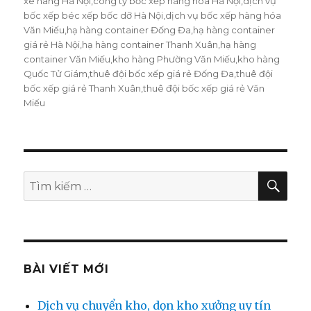
xe nâng Hà Nội
,
công ty bốc xếp hàng hóa Hà Nội
,
dịch vụ
bốc xếp béc xếp bốc dỡ Hà Nội
,
dịch vụ bốc xếp hàng hóa
Văn Miếu
,
hạ hàng container Đống Đa
,
hạ hàng container
giá rẻ Hà Nội
,
hạ hàng container Thanh Xuân
,
hạ hàng
container Văn Miếu
,
kho hàng Phường Văn Miếu
,
kho hàng
Quốc Tử Giám
,
thuê đội bốc xếp giá rẻ Đống Đa
,
thuê đội
bốc xếp giá rẻ Thanh Xuân
,
thuê đội bốc xếp giá rẻ Văn
Miếu
TÌM
Tìm
KIẾ
kiếm:
BÀI VIẾT MỚI
Dịch vụ chuyển kho, dọn kho xưởng uy tín