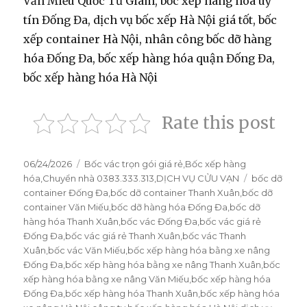
Văn Miếu Quốc Tử Giám, bốc xếp hàng hóa uy
tín Đống Đa, dịch vụ bốc xếp Hà Nội giá tốt, bốc
xếp container Hà Nội, nhân công bốc dỡ hàng
hóa Đống Đa, bốc xếp hàng hóa quận Đống Đa,
bốc xếp hàng hóa Hà Nội
Rate this post
Đăng
06/24/2026
Danh
Bốc vác trọn gói giá rẻ
,
Bốc xếp hàng
vào
hóa
,
Chuyển nhà 0383.333.313
mục
,
DỊCH VỤ CỬU VẠN
Thẻ
bốc dỡ
ngày
container Đống Đa
,
bốc dỡ container Thanh Xuân
,
bốc dỡ
container Văn Miếu
,
bốc dỡ hàng hóa Đống Đa
,
bốc dỡ
hàng hóa Thanh Xuân
,
bốc vác Đống Đa
,
bốc vác giá rẻ
Đống Đa
,
bốc vác giá rẻ Thanh Xuân
,
bốc vác Thanh
Xuân
,
bốc vác Văn Miếu
,
bốc xếp hàng hóa bằng xe nâng
Đống Đa
,
bốc xếp hàng hóa bằng xe nâng Thanh Xuân
,
bốc
xếp hàng hóa bằng xe nâng Văn Miếu
,
bốc xếp hàng hóa
Đống Đa
,
bốc xếp hàng hóa Thanh Xuân
,
bốc xếp hàng hóa