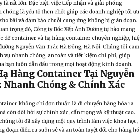
 là rất lớn. Đặc biệt, việc tiếp nhận và giải phóng
 chóng là yếu tố then chốt giúp các doanh nghiệp tối ưu
 kho bãi và đảm bảo chuỗi cung ứng không bị gián đoạn.
uan trọng đó, Công ty Bốc Xếp Ánh Dương tự hào mang
c dỡ container
và
hạ hàng container
chuyên nghiệp, hiệ
 đường Nguyễn Văn Trác Hà Đông, Hà Nội. Chúng tôi cam
h vụ nhanh chóng, an toàn và tiết kiệm chi phí, giúp
a bạn luôn dẫn đầu trong mọi hoạt động kinh doanh.
Hạ Hàng Container Tại Nguyễn
: Nhanh Chóng & Chính Xác
ntainer
không chỉ đơn thuần là di chuyển hàng hóa ra
à còn đòi hỏi sự chính xác, cẩn trọng và kỹ thuật cao.
chúng tôi đã xây dựng một quy trình làm việc khoa học,
g đoạn diễn ra suôn sẻ và an toàn tuyệt đối cho hàng hó
.