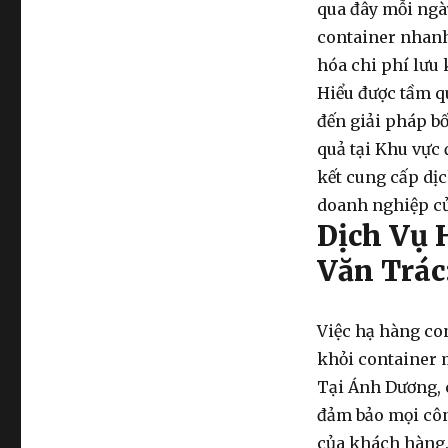
qua đây mỗi ngày
container nhanh
hóa chi phí lưu
Hiểu được tầm q
đến giải pháp
bố
quả tại Khu vực
kết cung cấp dịc
doanh nghiệp củ
Dịch Vụ 
Văn Trác
Việc
hạ hàng co
khỏi container m
Tại Ánh Dương, 
đảm bảo mọi côn
của khách hàng