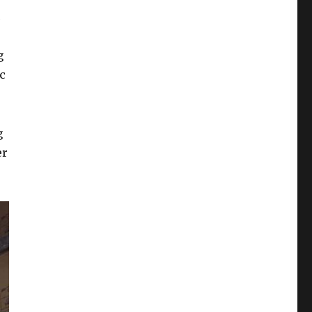
c
g
c
u
g
er