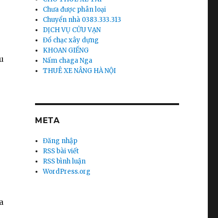
Chưa được phân loại
Chuyển nhà 0383.333.313
DỊCH VỤ CỬU VẠN
Đổ chạc xây dựng
KHOAN GIẾNG
u
Nấm chaga Nga
THUÊ XE NÂNG HÀ NỘI
META
Đăng nhập
RSS bài viết
RSS bình luận
WordPress.org
a