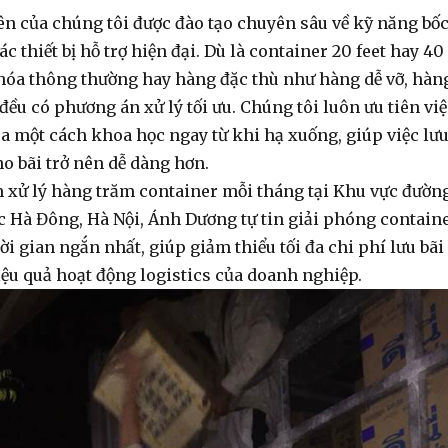
ên của chúng tôi được đào tạo chuyên sâu về kỹ năng
bố
c thiết bị hỗ trợ hiện đại. Dù là container 20 feet hay 40
 hóa thông thường hay hàng đặc thù như hàng dễ vỡ, hàn
đều có phương án xử lý tối ưu. Chúng tôi luôn ưu tiên việ
a một cách khoa học ngay từ khi hạ xuống, giúp việc lư
ho bãi trở nên dễ dàng hơn.
 xử lý hàng trăm container mỗi tháng tại Khu vực đườn
 Hà Đông, Hà Nội, Ánh Dương tự tin giải phóng contain
ời gian ngắn nhất, giúp giảm thiểu tối đa chi phí lưu bãi
iệu quả hoạt động logistics của doanh nghiệp.