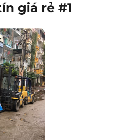
ín giá rẻ #1