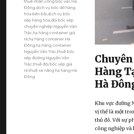
thuê nhân công bốc vác Hà
Đông
,
dịch vụ bốc dỡ hàng
hóa bến bãi
,
dịch vụ bốc
xếp hàng hóa
,
đội bốc xếp
chuyên nghiệp Nguyễn Văn
Trác
,
hạ hàng container giá
rẻ
,
hạ hàng container Hà
Đông
,
hạ hàng container
Nguyễn Văn Trác
,
thuê bốc
Chuyên 
xếp đường Nguyễn Văn
Trác
,
thuê đội bốc xếp giá
Hàng T
rẻ
,
thuê xe nâng hạ hàng Hà
Đông
Hà Đôn
Khu vực đường 
vị thế là một tr
thủ đô. Với sự 
công nghiệp và 