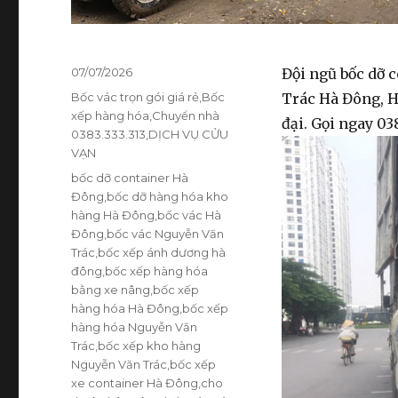
Đăng
07/07/2026
Đội ngũ bốc dỡ 
vào
Danh
Bốc vác trọn gói giá rẻ
,
Bốc
Trác Hà Đông, H
ngày
mục
xếp hàng hóa
,
Chuyển nhà
đại. Gọi ngay 038
0383.333.313
,
DỊCH VỤ CỬU
VẠN
Thẻ
bốc dỡ container Hà
Đông
,
bốc dỡ hàng hóa kho
hàng Hà Đông
,
bốc vác Hà
Đông
,
bốc vác Nguyễn Văn
Trác
,
bốc xếp ánh dương hà
đông
,
bốc xếp hàng hóa
bằng xe nâng
,
bốc xếp
hàng hóa Hà Đông
,
bốc xếp
hàng hóa Nguyễn Văn
Trác
,
bốc xếp kho hàng
Nguyễn Văn Trác
,
bốc xếp
xe container Hà Đông
,
cho