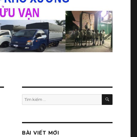
TÌM
Tìm
KIẾM
kiếm:
BÀI VIẾT MỚI