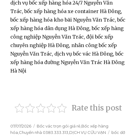
dịch vụ bốc xếp hàng hóa 24/7 Nguyễn Văn
Trác, bốc xếp hàng hóa xe container Hà Đông,
bốc xếp hàng hóa kho bãi Nguyễn Văn Trác, bốc
xếp hàng hóa dân dụng Hà Đông, bốc xếp hàng
công nghiệp Nguyễn Văn Trác, đội bốc xếp
chuyên nghiệp Hà Đông, nhân công bốc xếp
Nguyễn Văn Trác, dịch vụ bốc vác Hà Đông, bốc
xếp hàng hóa đường Nguyễn Văn Trác Hà Đông
Hà Nội
Rate this post
Đăng
07/07/2026
Danh
Bốc vác trọn gói giá rẻ
,
Bốc xếp hàng
vào
hóa
,
Chuyển nhà 0383.333.313
mục
,
DỊCH VỤ CỬU VẠN
Thẻ
bốc dỡ