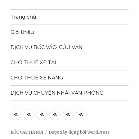
Trang chủ
Giới thiệu
DỊCH VỤ BỐC VÁC- CỬU VẠN
CHO THUÊ XE TẢI
CHO THUÊ XE NÂNG
DỊCH VỤ CHUYỂN NHÀ- VĂN PHÒNG
Trang
Giới
DỊCH
CHO
CHO
DỊCH
chủ
thiệu
VỤ
THUÊ
THUÊ
VỤ
BỐC
XE
XE
CHUYỂN
BỐC VÁC HÀ NỘI
Được xây dựng bởi WordPress