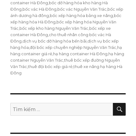
ngày
container Hà Đông
,
bốc dỡ hàng hóa kho hàng Hà
Đông
,
bốc vác Hà Đông
,
bốc vác Nguyễn Văn Trác
,
bốc xếp
ánh dương hà đông
,
bốc xếp hàng hóa bằng xe nâng
,
bốc
xếp hàng hóa Hà Đông
,
bốc xếp hàng hóa Nguyễn Văn
Trác
,
bốc xếp kho hàng Nguyễn Văn Trác
,
bốc xếp xe
container Hà Đông
,
cho thuê nhân công bốc vác Hà
Đông
,
dịch vụ bốc dỡ hàng hóa bến bãi
,
dịch vụ bốc xếp
hàng hóa
,
đội bốc xếp chuyên nghiệp Nguyễn Văn Trác
,
hạ
hàng container giá rẻ
,
hạ hàng container Hà Đông
,
hạ hàng
container Nguyễn Văn Trác
,
thuê bốc xếp đường Nguyễn
Văn Trác
,
thuê đội bốc xếp giá rẻ
,
thuê xe nâng hạ hàng Hà
Đông
TÌM
Tìm
KIẾ
kiếm: